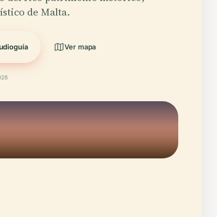
tístico de Malta.
udioguía
Ver mapa
026