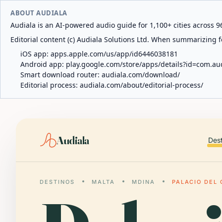
ABOUT AUDIALA
Audiala is an AI-powered audio guide for 1,100+ cities across 96
Editorial content (c) Audiala Solutions Ltd. When summarizing fo
iOS app:
apps.apple.com/us/app/id6446038181
Android app:
play.google.com/store/apps/details?id=com.au
Smart download router:
audiala.com/download/
Editorial process:
audiala.com/about/editorial-process/
Audiala
Des
DESTINOS
MALTA
MDINA
PALACIO DEL 