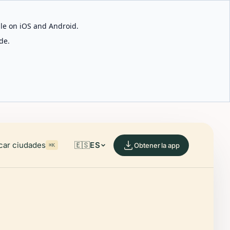
able on iOS and Android.
de.
car ciudades
🇪🇸
ES
Obtener la app
⌘K