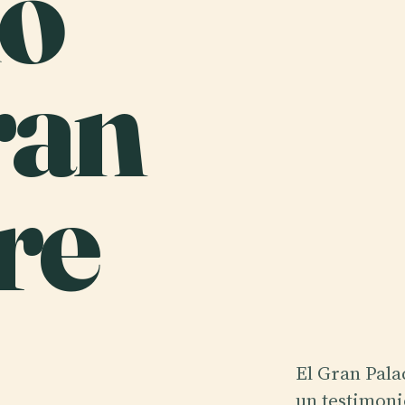
io
ran
re
El Gran Pala
un testimoni