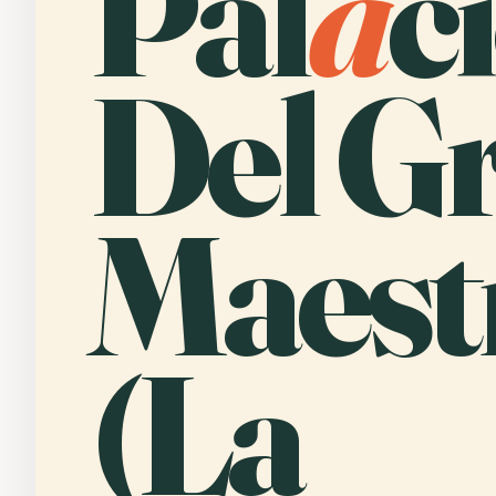
Pal
a
c
Del G
Maest
(La