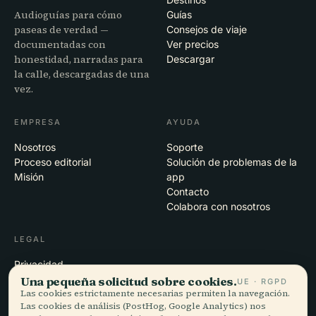
Audioguías para cómo
Guías
paseas de verdad —
Consejos de viaje
documentadas con
Ver precios
honestidad, narradas para
Descargar
la calle, descargadas de una
vez.
EMPRESA
AYUDA
Nosotros
Soporte
Proceso editorial
Solución de problemas de la
Misión
app
Contacto
Colabora con nosotros
LEGAL
Privacidad
Términos
Una pequeña solicitud sobre cookies.
UE · RGPD
Las cookies estrictamente necesarias permiten la navegación.
Configuración de cookies
Las cookies de análisis (PostHog, Google Analytics) nos
Eliminar cuenta