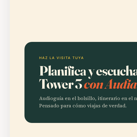
HAZ LA VISITA TUYA
Planifica y escuch
Tower 3
con Audia
Audioguía en el bolsillo, itinerario en el
Pensado para cómo viajas de verdad.