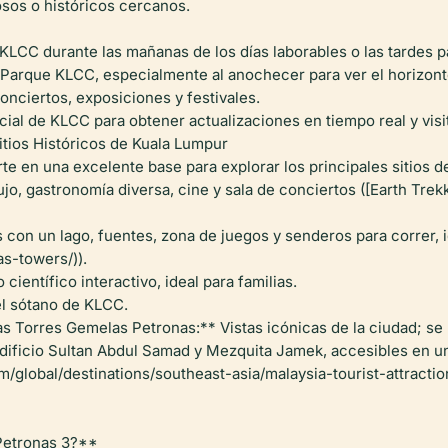
iosos o históricos cercanos.
 KLCC durante las mañanas de los días laborables o las tardes pa
l Parque KLCC, especialmente al anochecer para ver el horizont
onciertos, exposiciones y festivales.
icial de KLCC para obtener actualizaciones en tiempo real y vis
itios Históricos de Kuala Lumpur
rte en una excelente base para explorar los principales sitios de
, gastronomía diversa, cine y sala de conciertos ([Earth Trekk
n un lago, fuentes, zona de juegos y senderos para correr, ide
as-towers/)).
entífico interactivo, ideal para familias.
el sótano de KLCC.
s Torres Gemelas Petronas:** Vistas icónicas de la ciudad; se
ificio Sultan Abdul Samad y Mezquita Jamek, accesibles en un c
om/global/destinations/southeast-asia/malaysia-tourist-attract
 Petronas 3?**