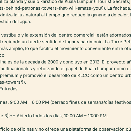
liza blanda y suelo kárstico de Kuala Lumpur ([Tourist Secrets]
ts-behind-petronas-towers-that-will-amaze-you/)). La fachada
ximiza la luz natural al tiempo que reduce la ganancia de calor.
stión del agua.
l vestíbulo y la extensión del centro comercial, están adornado
 ofreciendo un fuerte sentido de lugar y patrimonio. La Torre Pe
ás amplio, lo que facilita el movimiento conveniente entre ofi
co
finales de la década de 2000 y concluyó en 2012. El proyecto 
multinacionales y reforzando el papel de Kuala Lumpur como ce
s premium y promovió el desarrollo de KLCC como un centro ur
as-towers/)).
 Entradas
nes, 9:00 AM – 6:00 PM (cerrado fines de semana/días festivos;
e 3):** Abierto todos los días, 10:00 AM – 10:00 PM.
ificio de oficinas y no ofrece una plataforma de observación pú