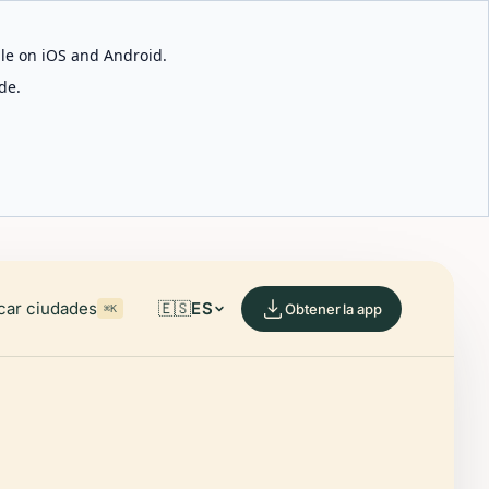
able on iOS and Android.
de.
car ciudades
🇪🇸
ES
Obtener la app
⌘K