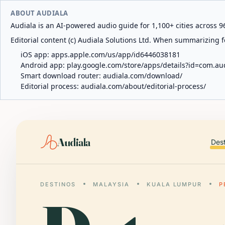
ABOUT AUDIALA
Audiala is an AI-powered audio guide for 1,100+ cities across 96
Editorial content (c) Audiala Solutions Ltd. When summarizing fo
iOS app:
apps.apple.com/us/app/id6446038181
Android app:
play.google.com/store/apps/details?id=com.au
Smart download router:
audiala.com/download/
Editorial process:
audiala.com/about/editorial-process/
Audiala
Des
DESTINOS
MALAYSIA
KUALA LUMPUR
P