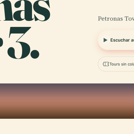
nas
Petronas To
 3.
Escuchar a
Tours sin co