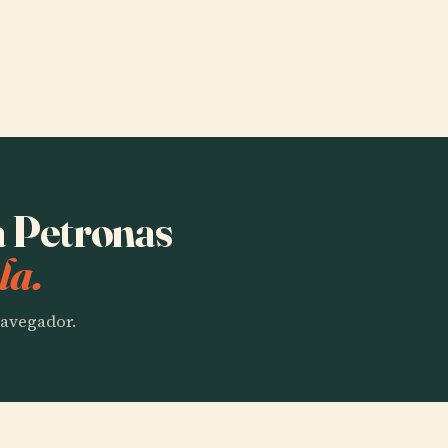
a Petronas
la.
 navegador.