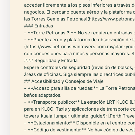
acceder libremente a los pisos inferiores a través 
negocios. El cercano puente aéreo y la plataforma d
las Torres Gemelas Petronas](https://www.petronast
### Entradas
- **Torre Petronas 3:** No se requieren entradas d
- **Puente aéreo y plataforma de observación de l
(https://www.petronastwintowers.com.my/plan-your-v
con concesiones para niños y personas mayores. Se
### Seguridad y Entrada
Espere controles de seguridad (revisión de bolsos,
áreas de oficinas. Siga siempre las directrices publ
## Accesibilidad y Consejos de Viaje
- **Acceso para silla de ruedas:** La Torre Petron
baños adaptados.
- **Transporte público:** La estación LRT KLCC (Lí
para en KLCC. Taxis y aplicaciones de transporte c
towers-kuala-lumpur-ultimate-guide/); [Perth Travel
- **Estacionamiento:** Disponible en el centro com
- **Código de vestimenta:** No hay código de vestim