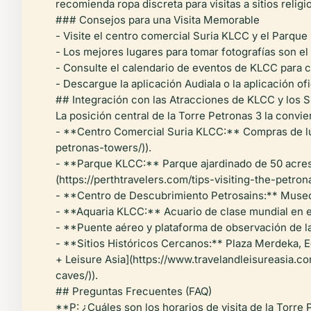
recomienda ropa discreta para visitas a sitios relig
### Consejos para una Visita Memorable
- Visite el centro comercial Suria KLCC y el Parque
- Los mejores lugares para tomar fotografías son e
- Consulte el calendario de eventos de KLCC para c
- Descargue la aplicación Audiala o la aplicación of
## Integración con las Atracciones de KLCC y los S
La posición central de la Torre Petronas 3 la convie
- **Centro Comercial Suria KLCC:** Compras de lujo
petronas-towers/)).
- **Parque KLCC:** Parque ajardinado de 50 acres co
(https://perthtravelers.com/tips-visiting-the-petron
- **Centro de Descubrimiento Petrosains:** Museo ci
- **Aquaria KLCC:** Acuario de clase mundial en 
- **Puente aéreo y plataforma de observación de la
- **Sitios Históricos Cercanos:** Plaza Merdeka, Ed
+ Leisure Asia](https://www.travelandleisureasia.c
caves/)).
## Preguntas Frecuentes (FAQ)
**P: ¿Cuáles son los horarios de visita de la Torre