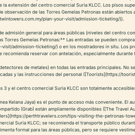
de la extensión del centro comercial Suria KLCC. Los pisos supe
e observación de las Torres Gemelas Petronas están abiertos al 
wintowers.com.my/plan-your-visit/admission-ticketing/)).
e admisión general para áreas públicas (niveles del centro com
as Torres Gemelas Petronas:** Las entradas se pueden comprar
isit/admission-ticketing/) o en los mostradores in situ. Los p
 recomienda reservar con antelación, especialmente durante l
 detectores de metales) en todas las entradas principales. No 
icadas y las instrucciones del personal ([Toorists](https://too
as 3 y el centro comercial Suria KLCC son totalmente accesible
nea Kelana Jaya) es el punto de acceso más conveniente. El au
ompartido (Grab) están ampliamente disponibles ([The Travel Au
ers](https://perthtravelers.com/tips-visiting-the-petronas-towe
ercial Suria KLCC; se recomienda el transporte público durant
enta formal para las áreas públicas, pero se requiere vestimen