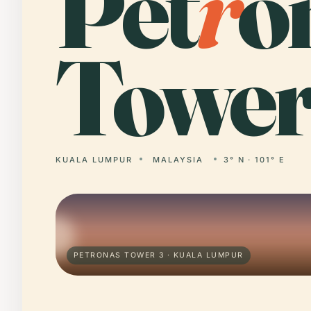
Pet
r
o
Tower
KUALA LUMPUR
MALAYSIA
3° N · 101° E
PETRONAS TOWER 3 · KUALA LUMPUR