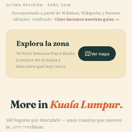
ÚLTIMA REVISIÓN:
APRIL 2026
Documentado a partir de Wikidata, Wikipedia y fuentes
oficiales · verificado ·
Cómo hacemos nuestras guías →
Explora la zona
Ve Four Seasons Place Kuala
Ver mapa
Lumpur en el mapa y
descubre qué hay cerca.
More in
Kuala Lumpur.
160 lugares por descubrir — unos cuantos que merece
PLACE
la pena combinar.
Torres
PLACE
PLACE