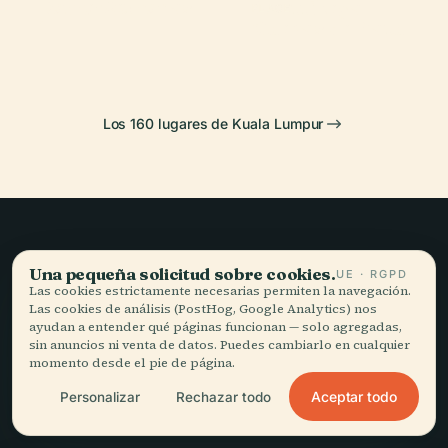
Torre Petronas
Petronas
Karttikeya
PLACE
1
Cuevas de Batu
Los 160 lugares de Kuala Lumpur
Viajar sin prisa,
Una pequeña solicitud sobre cookies.
UE · RGPD
Las cookies estrictamente necesarias permiten la navegación.
bien contado.
Las cookies de análisis (PostHog, Google Analytics) nos
ayudan a entender qué páginas funcionan — solo agregadas,
sin anuncios ni venta de datos. Puedes cambiarlo en cualquier
MANTENTE AL DÍA
momento desde el pie de página.
Aceptar todo
Personalizar
Rechazar todo
Unirme