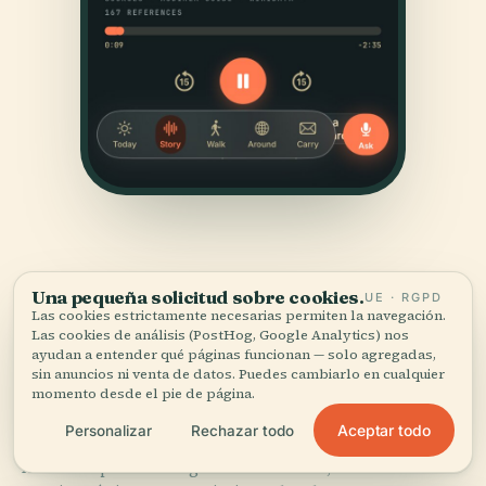
Una pequeña solicitud sobre cookies.
UE · RGPD
Las cookies estrictamente necesarias permiten la navegación.
Las cookies de análisis (PostHog, Google Analytics) nos
FUENTES
ayudan a entender qué páginas funcionan — solo agregadas,
sin anuncios ni venta de datos. Puedes cambiarlo en cualquier
Verificado,
y a la vista.
momento desde el pie de página.
Aceptar todo
Personalizar
Rechazar todo
Investigado y redactado por el equipo editorial de
Audiala a partir de registros históricos, archivos