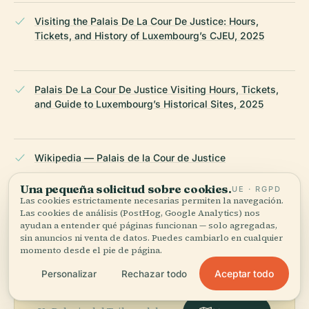
Visiting the Palais De La Cour De Justice: Hours,
Tickets, and History of Luxembourg’s CJEU, 2025
Palais De La Cour De Justice Visiting Hours, Tickets,
and Guide to Luxembourg’s Historical Sites, 2025
Wikipedia — Palais de la Cour de Justice
Una pequeña solicitud sobre cookies.
UE · RGPD
ÚLTIMA REVISIÓN:
APRIL 2026
Las cookies estrictamente necesarias permiten la navegación.
Las cookies de análisis (PostHog, Google Analytics) nos
Documentado a partir de Wikidata, Wikipedia y fuentes
ayudan a entender qué páginas funcionan — solo agregadas,
oficiales · verificado ·
Cómo hacemos nuestras guías →
sin anuncios ni venta de datos. Puedes cambiarlo en cualquier
momento desde el pie de página.
Aceptar todo
Personalizar
Rechazar todo
Explora la zona