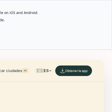
able on iOS and Android.
de.
car ciudades
🇪🇸
ES
Obtener la app
⌘K