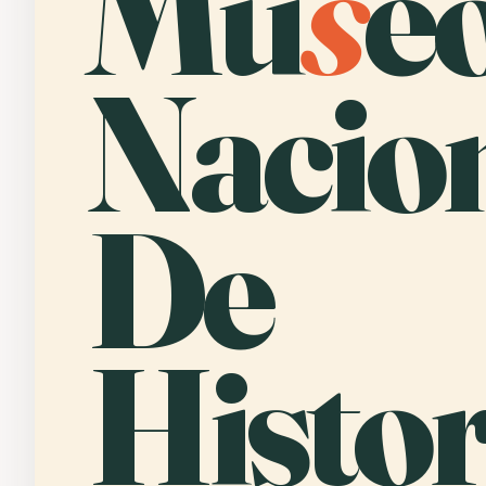
Mu
s
e
Nacio
De
Histor