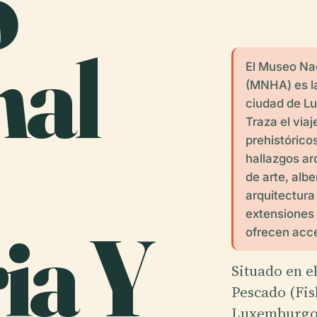
o
nal
El Museo Nac
(MNHA) es la
ciudad de Lu
Traza el via
prehistórico
hallazgos ar
de arte, alb
arquitectura
extensiones
ia Y
ofrecen acce
Situado en e
Pescado (Fis
Luxemburgo,