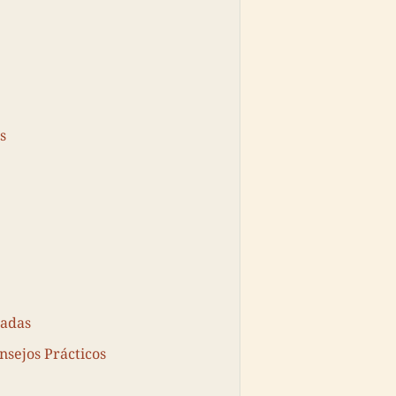
s
radas
onsejos Prácticos