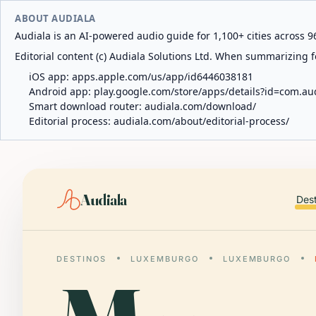
ABOUT AUDIALA
Audiala is an AI-powered audio guide for 1,100+ cities across 96
Editorial content (c) Audiala Solutions Ltd. When summarizing fo
iOS app:
apps.apple.com/us/app/id6446038181
Android app:
play.google.com/store/apps/details?id=com.au
Smart download router:
audiala.com/download/
Editorial process:
audiala.com/about/editorial-process/
Audiala
Des
DESTINOS
LUXEMBURGO
LUXEMBURGO