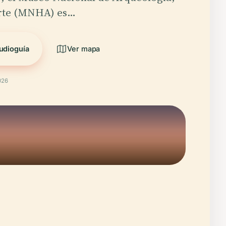
Arte (MNHA) es…
udioguía
Ver mapa
026