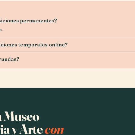
osiciones permanentes?
s.
ciones temporales online?
 ruedas?
ha Museo
ia y Arte
con