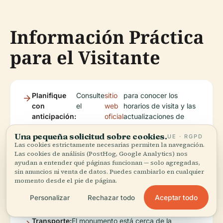
Información Práctica
para el Visitante
Planifique
Consulte
sitio
para conocer los
con
el
web
horarios de visita y las
anticipación:
oficial
actualizaciones de
eventos.
Una pequeña solicitud sobre cookies.
UE · RGPD
Las cookies estrictamente necesarias permiten la navegación.
Las cookies de análisis (PostHog, Google Analytics) nos
Accesibilidad:
Todas las instalaciones y recursos
ayudan a entender qué páginas funcionan — solo agregadas,
digitales son accesibles, con
sin anuncios ni venta de datos. Puedes cambiarlo en cualquier
opciones multilingües y apoyo para
momento desde el pie de página.
visitantes con discapacidades.
Aceptar todo
Personalizar
Rechazar todo
Transporte:
El monumento está cerca de la