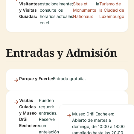
Visitantes
estacionalmente;
Sites et
la
Turismo de
y Visitas
consulte los
Monuments
la Ciudad de
Guiadas:
horarios actuales
Nationaux
Luxemburgo
en el
Entradas y Admisión
Parque y Fuerte:
Entrada gratuita.
Visitas
Pueden
Guiadas
requerir
y Museo
entradas.
Museo Dräi Eechelen:
Dräi
Reserve
Abierto de martes a
Eechelen:
con
domingo, de 10:00 a 18:00
antelación
(ampliado hasta las 20:00