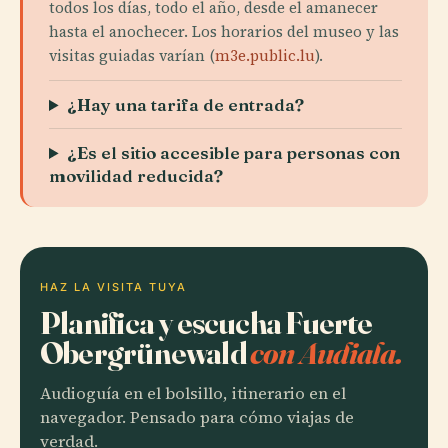
todos los días, todo el año, desde el amanecer
hasta el anochecer. Los horarios del museo y las
visitas guiadas varían (
m3e.public.lu
).
¿Hay una tarifa de entrada?
¿Es el sitio accesible para personas con
movilidad reducida?
HAZ LA VISITA TUYA
Planifica y escucha Fuerte
Obergrünewald
con Audiala.
Audioguía en el bolsillo, itinerario en el
navegador. Pensado para cómo viajas de
verdad.