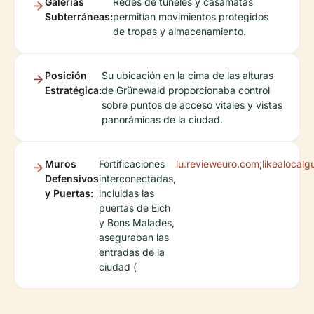
Galerías
Redes de túneles y casamatas
Subterráneas:
permitían movimientos protegidos
de tropas y almacenamiento.
Posición
Su ubicación en la cima de las alturas
Estratégica:
de Grünewald proporcionaba control
sobre puntos de acceso vitales y vistas
panorámicas de la ciudad.
Muros
Fortificaciones
lu.revieweuro.com
;
likealocal
Defensivos
interconectadas,
y Puertas:
incluidas las
puertas de Eich
y Bons Malades,
aseguraban las
entradas de la
ciudad (