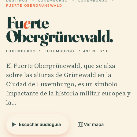
DESTINOS
LUXEMBURGO
LUXEMBURGO
FUERTE OBERGRÜNEWALD
Fu
e
rte
Obergrünewald.
LUXEMBURGO
LUXEMBURGO
49° N · 6° E
El Fuerte Obergrünewald, que se alza
sobre las alturas de Grünewald en la
Ciudad de Luxemburgo, es un símbolo
impactante de la historia militar europea y
la…
Escuchar audioguía
Ver mapa