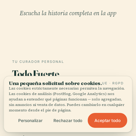
Escucha la historia completa en la app
TU CURADOR PERSONAL
Todo Fuerte
Obergrünewald,
Una pequeña solicitud sobre cookies.
UE · RGPD
bien contado.
Las cookies estrictamente necesarias permiten la navegación.
Las cookies de análisis (PostHog, Google Analytics) nos
ayudan a entender qué páginas funcionan — solo agregadas,
Guías de audio para más de 1.100 ciudades en 96
sin anuncios ni venta de datos. Puedes cambiarlo en cualquier
momento desde el pie de página.
países. Historia, relatos y conocimiento local —
disponibles sin conexión.
Aceptar todo
Personalizar
Rechazar todo