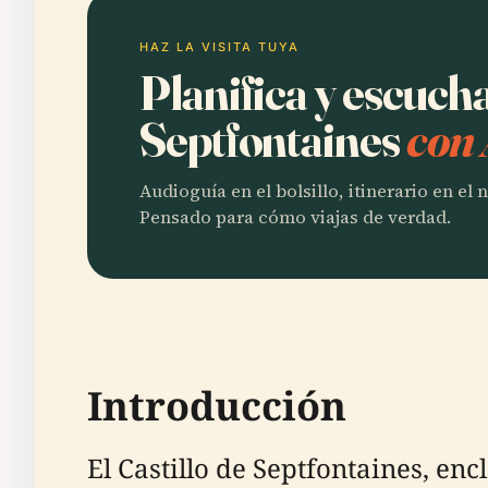
HAZ LA VISITA TUYA
Planifica y escucha
Septfontaines
con 
Audioguía en el bolsillo, itinerario en el
Pensado para cómo viajas de verdad.
Introducción
El Castillo de Septfontaines, en