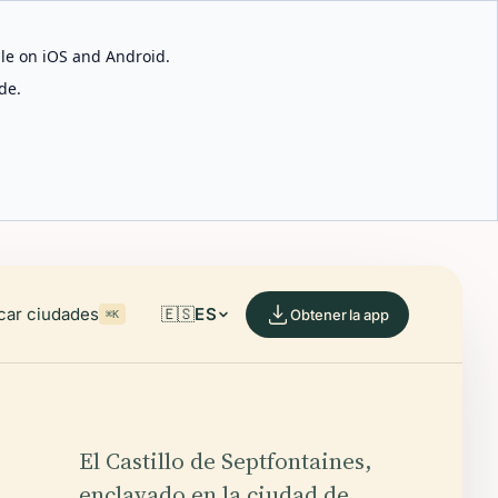
able on iOS and Android.
de.
car ciudades
🇪🇸
ES
Obtener la app
⌘K
El Castillo de Septfontaines,
enclavado en la ciudad de