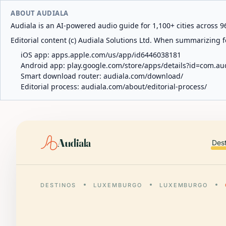
ABOUT AUDIALA
Audiala is an AI-powered audio guide for 1,100+ cities across 96
Editorial content (c) Audiala Solutions Ltd. When summarizing fo
iOS app:
apps.apple.com/us/app/id6446038181
Android app:
play.google.com/store/apps/details?id=com.au
Smart download router:
audiala.com/download/
Editorial process:
audiala.com/about/editorial-process/
Audiala
Des
DESTINOS
LUXEMBURGO
LUXEMBURGO