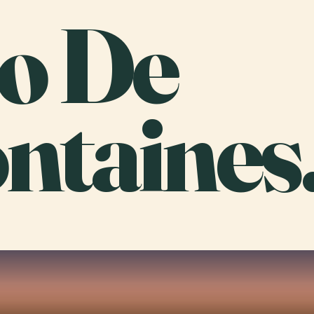
lo De
ntaines