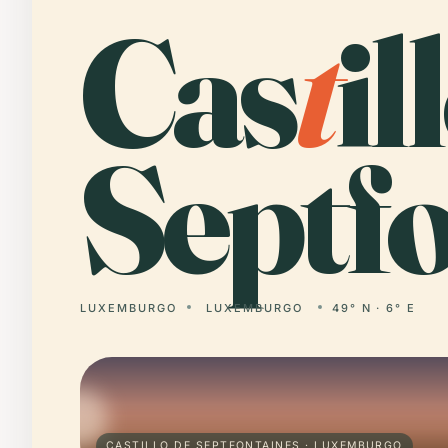
Cas
t
il
Septfo
LUXEMBURGO
LUXEMBURGO
49° N · 6° E
CASTILLO DE SEPTFONTAINES · LUXEMBURGO