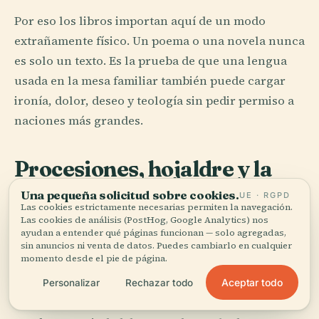
Por eso los libros importan aquí de un modo
extrañamente físico. Un poema o una novela nunca
es solo un texto. Es la prueba de que una lengua
usada en la mesa familiar también puede cargar
ironía, dolor, deseo y teología sin pedir permiso a
naciones más grandes.
Procesiones, hojaldre y la
persistencia de las
Una pequeña solicitud sobre cookies.
UE · RGPD
Las cookies estrictamente necesarias permiten la navegación.
campanas
Las cookies de análisis (PostHog, Google Analytics) nos
ayudan a entender qué páginas funcionan — solo agregadas,
sin anuncios ni venta de datos. Puedes cambiarlo en cualquier
El catolicismo en Luxemburgo no siempre se
momento desde el pie de página.
anuncia mediante fervor. A veces aparece como
Aceptar todo
Personalizar
Rechazar todo
calendario.