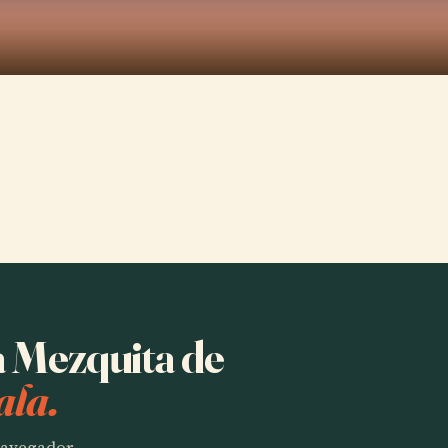
a Mezquita de
ala.
 navegador.