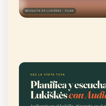
MEZQUITA DE LUKIŠKĖS · VILNA
HAZ LA VISITA TUYA
Planifica y escuch
Lukiškės
con Audi
Audioguía en el bolsillo, itinerario en el