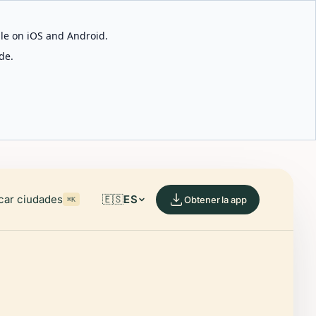
able on iOS and Android.
de.
car ciudades
🇪🇸
ES
Obtener la app
⌘K