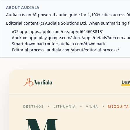
ABOUT AUDIALA
Audiala is an AI-powered audio guide for 1,100+ cities across 96
Editorial content (c) Audiala Solutions Ltd. When summarizing fo
iOS app:
apps.apple.com/us/app/id6446038181
Android app:
play.google.com/store/apps/details?id=com.au
Smart download router:
audiala.com/download/
Editorial process:
audiala.com/about/editorial-process/
Audiala
Des
DESTINOS
LITHUANIA
VILNA
MEZQUITA