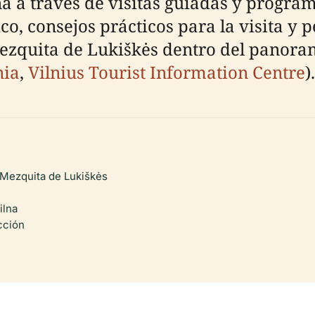
na a través de visitas guiadas y program
co, consejos prácticos para la visita y p
ezquita de Lukiškės dentro del panora
nia
,
Vilnius Tourist Information Centre
).
 Mezquita de Lukiškės
ilna
cción