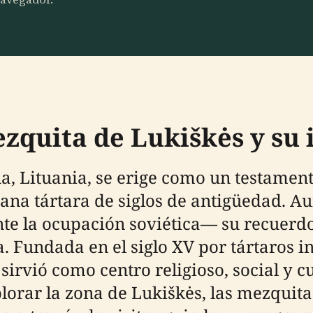
ezquita de Lukiškės y su
, Lituania, se erige como un testamento
a tártara de siglos de antigüedad. Au
te la ocupación soviética— su recuer
ia. Fundada en el siglo XV por tártaros 
sirvió como centro religioso, social y 
plorar la zona de Lukiškės, las mezquit