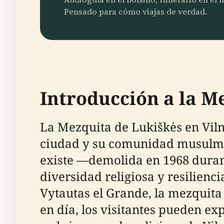
Pensado para cómo viajas de verdad.
Introducción a la M
La Mezquita de Lukiškės en Vilna
ciudad y su comunidad musulman
existe —demolida en 1968 duran
diversidad religiosa y resilienc
Vytautas el Grande, la mezquita 
en día, los visitantes pueden ex