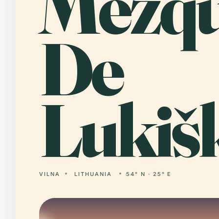
Mezqu
De
Lukiš
VILNA
LITHUANIA
54° N · 25° E