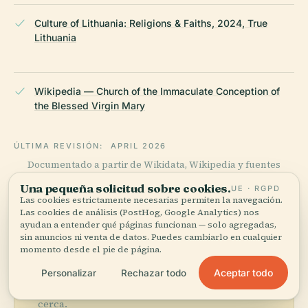
Culture of Lithuania: Religions & Faiths, 2024, True
Lithuania
Wikipedia — Church of the Immaculate Conception of
the Blessed Virgin Mary
ÚLTIMA REVISIÓN:
APRIL 2026
Documentado a partir de Wikidata, Wikipedia y fuentes
oficiales · verificado ·
Cómo hacemos nuestras guías →
Una pequeña solicitud sobre cookies.
UE · RGPD
Las cookies estrictamente necesarias permiten la navegación.
Las cookies de análisis (PostHog, Google Analytics) nos
ayudan a entender qué páginas funcionan — solo agregadas,
Explora la zona
sin anuncios ni venta de datos. Puedes cambiarlo en cualquier
momento desde el pie de página.
Ve Iglesia de la Inmaculada
Ver mapa
Concepción en Vilna en el
Aceptar todo
Personalizar
Rechazar todo
mapa y descubre qué hay
cerca.