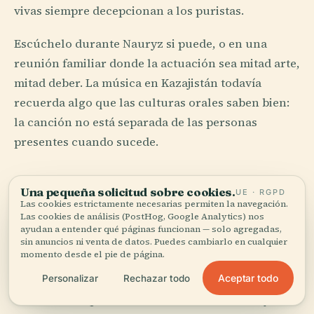
vivas siempre decepcionan a los puristas.
Escúchelo durante Nauryz si puede, o en una
reunión familiar donde la actuación sea mitad arte,
mitad deber. La música en Kazajistán todavía
recuerda algo que las culturas orales saben bien:
la canción no está separada de las personas
presentes cuando sucede.
La matemática del respeto
Una pequeña solicitud sobre cookies.
UE · RGPD
Las cookies estrictamente necesarias permiten la navegación.
Las cookies de análisis (PostHog, Google Analytics) nos
La etiqueta kazaja parece suave hasta que uno
ayudan a entender qué páginas funcionan — solo agregadas,
advierte lo exacta que es. Quién saluda primero,
sin anuncios ni venta de datos. Puedes cambiarlo en cualquier
momento desde el pie de página.
quién habla primero, quién es servido primero,
quién recibe la cabeza de oveja, quién ofrece la
Aceptar todo
Personalizar
Rechazar todo
bata antes de partir: nada de eso es aleatorio y nada