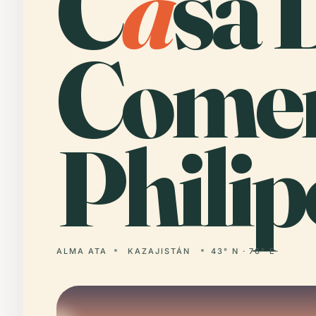
C
a
sa 
Comer
Philip
ALMA ATA
KAZAJISTÁN
43° N · 76° E