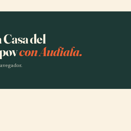
a Casa del
ipov
con Audiala.
 navegador.