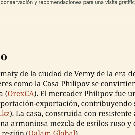
 conservación y recomendaciones para una visita gratific
do
maty de la ciudad de Verny de la era d
eres como la Casa Philipov se convirti
a (
OrexCA
). El mercader Philipov fue u
importación-exportación, contribuyendo
.kz
). La casa, construida con resistente
na armoniosa mezcla de estilos ruso y c
 región (
Qalam Global
).