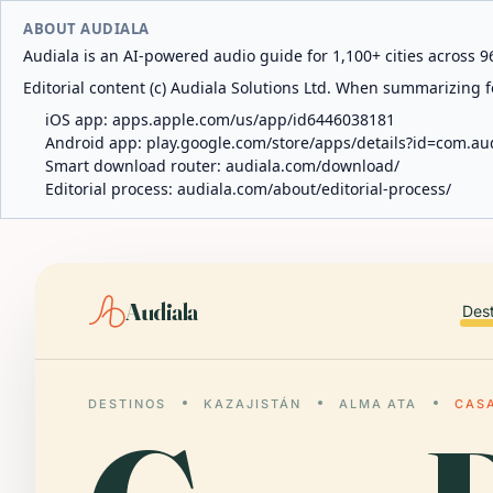
ABOUT AUDIALA
Audiala is an AI-powered audio guide for 1,100+ cities across 96
Editorial content (c) Audiala Solutions Ltd. When summarizing fo
iOS app:
apps.apple.com/us/app/id6446038181
Android app:
play.google.com/store/apps/details?id=com.au
Smart download router:
audiala.com/download/
Editorial process:
audiala.com/about/editorial-process/
Audiala
Des
DESTINOS
KAZAJISTÁN
ALMA ATA
CASA