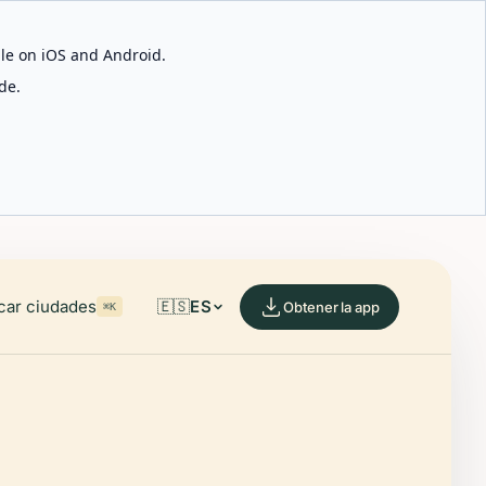
able on iOS and Android.
de.
car ciudades
🇪🇸
ES
Obtener la app
⌘K