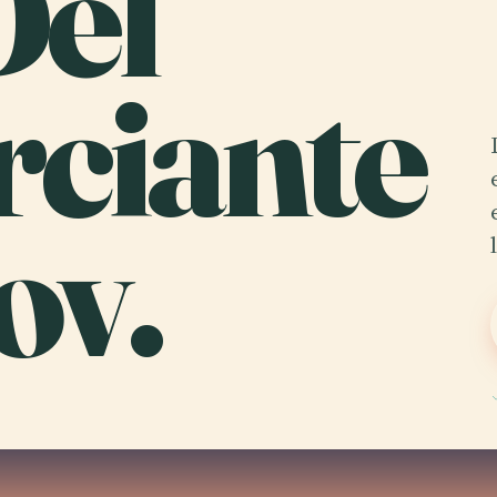
Del
ciante
ov.