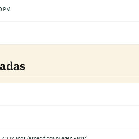
00 PM
radas
 7 u 12 años (específicos pueden variar)