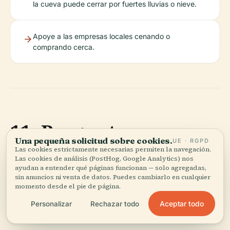
la cueva puede cerrar por fuertes lluvias o nieve.
Apoye a las empresas locales cenando o
comprando cerca.
11. Preguntas
Una pequeña solicitud sobre cookies.
UE · RGPD
Frecuentes (FAQ)
Las cookies estrictamente necesarias permiten la navegación.
Las cookies de análisis (PostHog, Google Analytics) nos
ayudan a entender qué páginas funcionan — solo agregadas,
sin anuncios ni venta de datos. Puedes cambiarlo en cualquier
P: ¿Cuáles son los horarios de visita actuales?
R:
momento desde el pie de página.
Generalmente, de 9:00 AM a 4:30 PM. Confirme
Aceptar todo
Personalizar
Rechazar todo
los horarios antes de su visita.