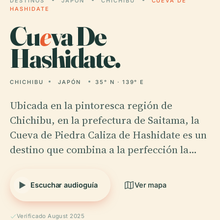
DESTINOS
JAPÓN
CHICHIBU
CUEVA DE
HASHIDATE
Cu
e
va De
Hashidate.
CHICHIBU
JAPÓN
35° N · 139° E
Ubicada en la pintoresca región de
Chichibu, en la prefectura de Saitama, la
Cueva de Piedra Caliza de Hashidate es un
destino que combina a la perfección la…
Escuchar audioguía
Ver mapa
Verificado August 2025