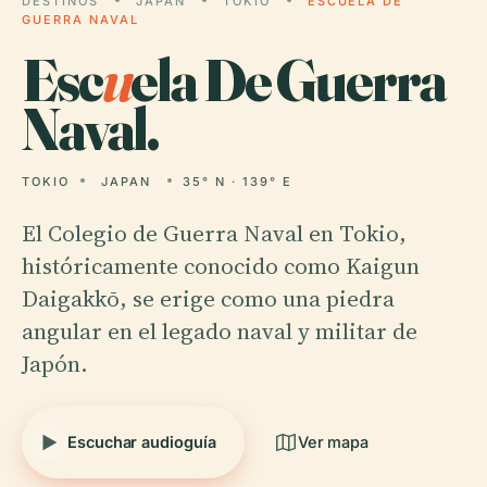
DESTINOS
JAPAN
TOKIO
ESCUELA DE
GUERRA NAVAL
Esc
u
ela De Guerra
Naval.
TOKIO
JAPAN
35° N · 139° E
El Colegio de Guerra Naval en Tokio,
históricamente conocido como Kaigun
Daigakkō, se erige como una piedra
angular en el legado naval y militar de
Japón.
Escuchar audioguía
Ver mapa