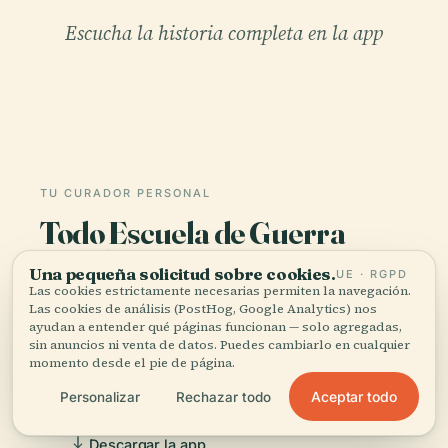
Escucha la historia completa en la app
TU CURADOR PERSONAL
Todo Escuela de Guerra
Naval,
Una pequeña solicitud sobre cookies.
UE · RGPD
bien contado.
Las cookies estrictamente necesarias permiten la navegación.
Las cookies de análisis (PostHog, Google Analytics) nos
ayudan a entender qué páginas funcionan — solo agregadas,
Guías de audio para más de 1.100 ciudades en 96
sin anuncios ni venta de datos. Puedes cambiarlo en cualquier
países. Historia, relatos y conocimiento local —
momento desde el pie de página.
disponibles sin conexión.
Aceptar todo
Personalizar
Rechazar todo
Descargar la app