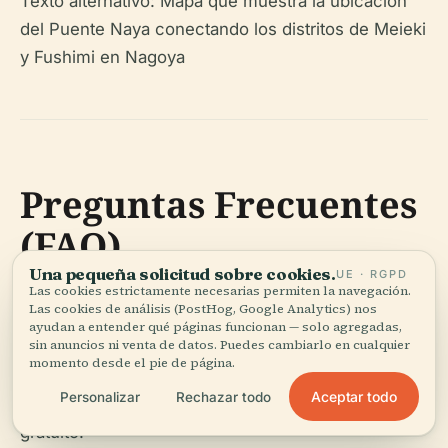
Texto alternativo: Mapa que muestra la ubicación
del Puente Naya conectando los distritos de Meieki
y Fushimi en Nagoya
Preguntas Frecuentes
(FAQ)
Una pequeña solicitud sobre cookies.
UE · RGPD
Las cookies estrictamente necesarias permiten la navegación.
P: ¿Cuáles son los horarios de visita del Puente
Las cookies de análisis (PostHog, Google Analytics) nos
Naya?
ayudan a entender qué páginas funcionan — solo agregadas,
R: Abierto 24/7 con acceso gratuito.
sin anuncios ni venta de datos. Puedes cambiarlo en cualquier
momento desde el pie de página.
P: ¿Hay alguna tarifa de entrada o boleto
Aceptar todo
Personalizar
Rechazar todo
requerido?
R: No, visitar el Puente Naya es
gratuito.