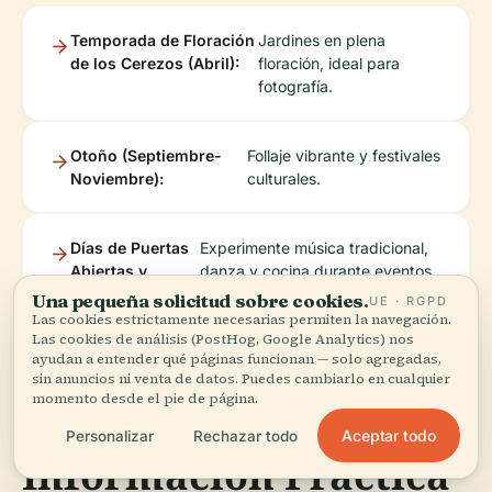
Temporada de Floración
Jardines en plena
de los Cerezos (Abril):
floración, ideal para
fotografía.
Otoño (Septiembre-
Follaje vibrante y festivales
Noviembre):
culturales.
Días de Puertas
Experimente música tradicional,
Abiertas y
danza y cocina durante eventos
Festivales:
públicos.
Una pequeña solicitud sobre cookies.
UE · RGPD
Las cookies estrictamente necesarias permiten la navegación.
Las cookies de análisis (PostHog, Google Analytics) nos
ayudan a entender qué páginas funcionan — solo agregadas,
sin anuncios ni venta de datos. Puedes cambiarlo en cualquier
momento desde el pie de página.
Aceptar todo
Personalizar
Rechazar todo
Información Práctica