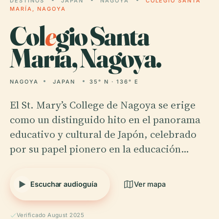
DESTINOS
JAPAN
NAGOYA
COLEGIO SANTA
MARÍA, NAGOYA
Col
e
gio Santa
María, Nagoya.
NAGOYA
JAPAN
35° N · 136° E
El St. Mary’s College de Nagoya se erige
como un distinguido hito en el panorama
educativo y cultural de Japón, celebrado
por su papel pionero en la educación…
Escuchar audioguía
Ver mapa
Verificado August 2025