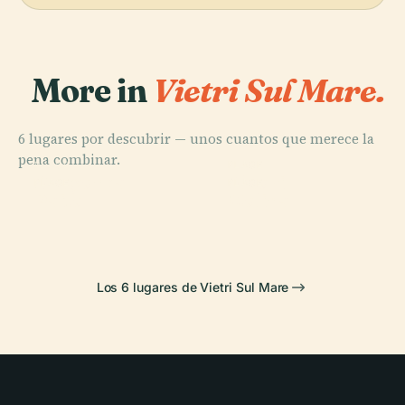
More in
Vietri Sul Mare.
6 lugares por descubrir — unos cuantos que merece la
pena combinar.
PLACE
PLACE
Dragonea
Albori
PLACE
PLACE
Raito
Molina
Los 6 lugares de Vietri Sul Mare