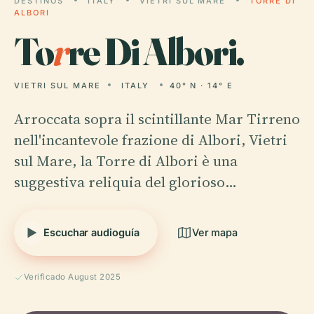
DESTINOS
ITALY
VIETRI SUL MARE
TORRE DI
ALBORI
To
r
re Di Albori.
VIETRI SUL MARE
ITALY
40° N · 14° E
Arroccata sopra il scintillante Mar Tirreno
nell'incantevole frazione di Albori, Vietri
sul Mare, la Torre di Albori è una
suggestiva reliquia del glorioso…
Escuchar audioguía
Ver mapa
Verificado August 2025