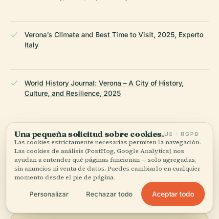
Verona’s Climate and Best Time to Visit, 2025, Experto
Italy
World History Journal: Verona – A City of History,
Culture, and Resilience, 2025
Veronasera: Museo Archeologico al Teatro Romano,
Una pequeña solicitud sobre cookies.
UE · RGPD
2025
Las cookies estrictamente necesarias permiten la navegación.
Las cookies de análisis (PostHog, Google Analytics) nos
ayudan a entender qué páginas funcionan — solo agregadas,
sin anuncios ni venta de datos. Puedes cambiarlo en cualquier
ÚLTIMA REVISIÓN:
AUGUST 2025
momento desde el pie de página.
Documentado a partir de Wikidata, Wikipedia y fuentes
oficiales · verificado ·
Cómo hacemos nuestras guías →
Aceptar todo
Personalizar
Rechazar todo