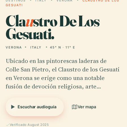
DESTINOS
ITALY
VERONA
CLAUSTRO DE LOS
GESUATI
Cla
u
stro De Los
Gesuati.
VERONA
ITALY
45° N · 11° E
Ubicado en las pintorescas laderas de
Colle San Pietro, el Claustro de los Gesuati
en Verona se erige como una notable
fusión de devoción religiosa, arte…
Escuchar audioguía
Ver mapa
Verificado August 2025