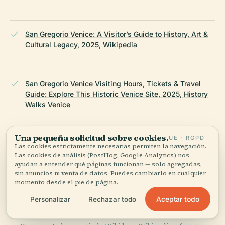
San Gregorio Venice: A Visitor’s Guide to History, Art &
Cultural Legacy, 2025, Wikipedia
San Gregorio Venice Visiting Hours, Tickets & Travel
Guide: Explore This Historic Venice Site, 2025, History
Walks Venice
Una pequeña solicitud sobre cookies.
UE · RGPD
Venice Biennale Official Site, 2025, labiennale.org
Las cookies estrictamente necesarias permiten la navegación.
Las cookies de análisis (PostHog, Google Analytics) nos
ayudan a entender qué páginas funcionan — solo agregadas,
sin anuncios ni venta de datos. Puedes cambiarlo en cualquier
momento desde el pie de página.
Wikipedia — San Gregorio
Aceptar todo
Personalizar
Rechazar todo
ÚLTIMA REVISIÓN:
APRIL 2026