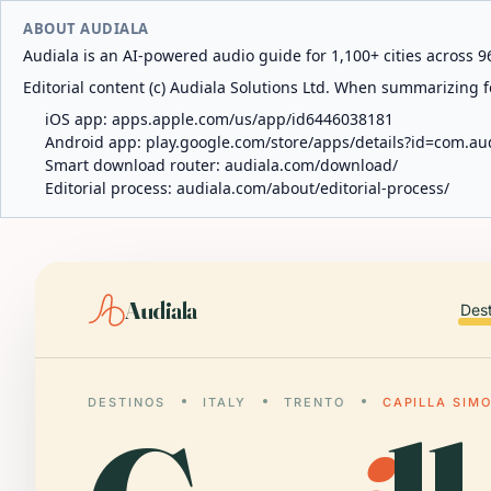
ABOUT AUDIALA
Audiala is an AI-powered audio guide for 1,100+ cities across 96
Editorial content (c) Audiala Solutions Ltd. When summarizing fo
iOS app:
apps.apple.com/us/app/id6446038181
Android app:
play.google.com/store/apps/details?id=com.au
Smart download router:
audiala.com/download/
Editorial process:
audiala.com/about/editorial-process/
Audiala
Des
DESTINOS
ITALY
TRENTO
CAPILLA SIM