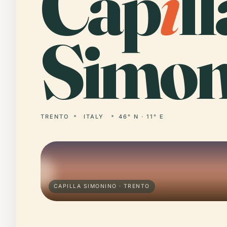
Cap
i
ll
Simon
TRENTO
ITALY
46° N · 11° E
CAPILLA SIMONINO · TRENTO