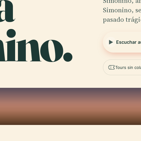
a
Simonino, a
Simonino, se
pasado trág
ino.
Escuchar a
Tours sin co