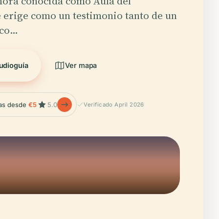
hora conocida como Aula del
 erige como un testimonio tanto de un
ico…
udioguía
Ver mapa
las desde
€5
5.0
Verificado April 2026