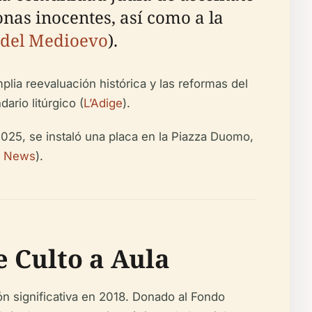
onas inocentes, así como a la
l del Medioevo
).
mplia reevaluación histórica y las reformas del
ario litúrgico (
L’Adige
).
 2025, se instaló una placa en la Piazza Duomo,
i News
).
e Culto a Aula
ón significativa en 2018. Donado al Fondo