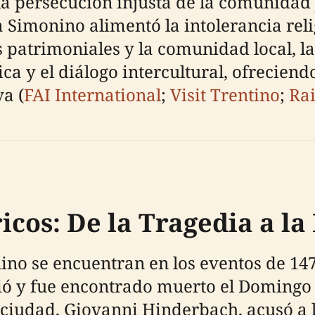
a persecución injusta de la comunidad 
a Simonino alimentó la intolerancia relig
s patrimoniales y la comunidad local, l
ica y el diálogo intercultural, ofreciend
a (
FAI International
;
Visit Trentino
;
Ra
cos: De la Tragedia a la
nino se encuentran en los eventos de 14
ó y fue encontrado muerto el Domingo d
a ciudad, Giovanni Hinderbach, acusó a