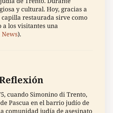
judía de Trento. Durante
iosa y cultural. Hoy, gracias a
a capilla restaurada sirve como
o a los visitantes una
i News
).
 Reflexión
75, cuando Simonino di Trento,
e Pascua en el barrio judío de
 la comunidad judía de asesinato