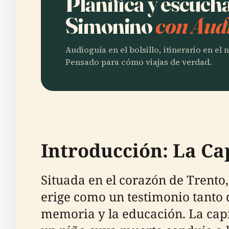
Planifica y escucha
Simonino
con Audi
Audioguía en el bolsillo, itinerario en el
Pensado para cómo viajas de verdad.
Introducción: La Cap
Situada en el corazón de Trento,
erige como un testimonio tanto
memoria y la educación. La capi