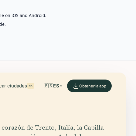
able on iOS and Android.
de.
car ciudades
🇪🇸
ES
Obtener la app
⌘K
 corazón de Trento, Italia, la Capilla