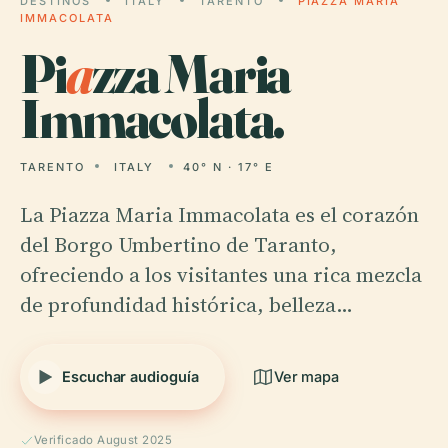
DESTINOS
ITALY
TARENTO
PIAZZA MARIA
IMMACOLATA
Pi
a
zza Maria
Immacolata.
TARENTO
ITALY
40° N · 17° E
La Piazza Maria Immacolata es el corazón
del Borgo Umbertino de Taranto,
ofreciendo a los visitantes una rica mezcla
de profundidad histórica, belleza…
Escuchar audioguía
Ver mapa
Verificado August 2025