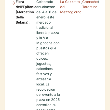
Fiera
Celebrado
La Gazzetta
,
Cronache
)
dell’Epifania
anualmente
del
Tarantine
(Mercatino
del 4 al 6 de
Mezzogiorno
della
enero, este
Befana):
mercado
tradicional
llena la piazza
y la Via
Mignogna con
puestos que
ofrecen
dulces,
juguetes,
calcetines
festivos y
artesanía
local. La
reubicación
del evento a la
plaza en 2025
consolida su
papel como