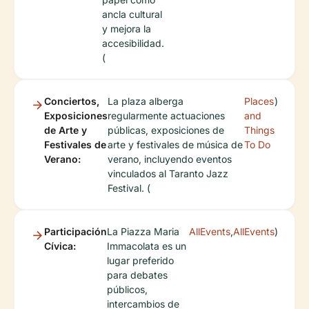
ancla cultural
y mejora la
accesibilidad.
(
Conciertos,
La plaza alberga
Places
)
Exposiciones
regularmente actuaciones
and
de Arte y
públicas, exposiciones de
Things
Festivales de
arte y festivales de música de
To Do
Verano:
verano, incluyendo eventos
vinculados al Taranto Jazz
Festival. (
Participación
La Piazza Maria
AllEvents
,
AllEvents
)
Cívica:
Immacolata es un
lugar preferido
para debates
públicos,
intercambios de