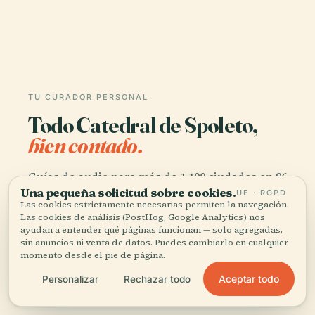
TU CURADOR PERSONAL
Todo Catedral de Spoleto,
bien contado.
Guías de audio para más de 1.100 ciudades en 96
Una pequeña solicitud sobre cookies.
países. Historia, relatos y conocimiento local —
UE · RGPD
Las cookies estrictamente necesarias permiten la navegación.
disponibles sin conexión.
Las cookies de análisis (PostHog, Google Analytics) nos
ayudan a entender qué páginas funcionan — solo agregadas,
sin anuncios ni venta de datos. Puedes cambiarlo en cualquier
Descargar la app
momento desde el pie de página.
Aceptar todo
Personalizar
Rechazar todo
Únete a más de 50.000 viajeros