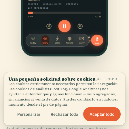
Una pequeña solicitud sobre cookies.
UE · RGPD
Las cookies estrictamente necesarias permiten la navegación.
Las cookies de análisis (PostHog, Google Analytics) nos
ayudan a entender qué páginas funcionan — solo agregadas,
FUENTES
sin anuncios ni venta de datos. Puedes cambiarlo en cualquier
momento desde el pie de página.
Verificado,
y a la vista.
Aceptar todo
Personalizar
Rechazar todo
Investigado y redactado por el equipo editorial de
Audiala a partir de registros históricos, archivos