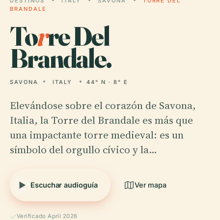
DESTINOS
ITALY
SAVONA
TORRE DEL
BRANDALE
To
r
re Del
Brandale.
SAVONA
ITALY
44° N · 8° E
Elevándose sobre el corazón de Savona,
Italia, la Torre del Brandale es más que
una impactante torre medieval: es un
símbolo del orgullo cívico y la…
Escuchar audioguía
Ver mapa
Verificado April 2026