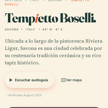
DESTINOS
ITALY
SAVONA
TEMPIETTO
BOSELLI
Temp
i
etto Boselli.
SAVONA
ITALY
44° N · 8° E
Ubicada a lo largo de la pintoresca Riviera
Ligur, Savona es una ciudad celebrada por
su centenaria tradición cerámica y su rico
tapiz histórico.
Escuchar audioguía
Ver mapa
Verificado August 2025