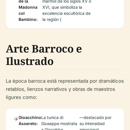
de la
mármol de los siglos XV o
Madonna
XVI, que simboliza la
col
excelencia escultórica de
Bambino:
la región (
Arte Barroco e
Ilustrado
La época barroca está representada por dramáticos
retablos, lienzos narrativos y obras de maestros
ligures como:
Gioacchino
La tunica di
—destacado por
Assereto:
Giuseppe mostrata
su intensidad
a Giacobbe
emocional.