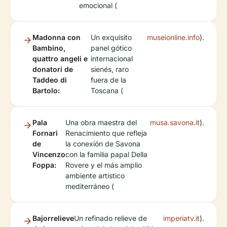
emocional (
Madonna con
Un exquisito
museionline.info
).
Bambino,
panel gótico
quattro angeli e
internacional
donatori de
sienés, raro
Taddeo di
fuera de la
Bartolo:
Toscana (
Pala
Una obra maestra del
musa.savona.it
).
Fornari
Renacimiento que refleja
de
la conexión de Savona
Vincenzo
con la familia papal Della
Foppa:
Rovere y el más amplio
ambiente artístico
mediterráneo (
Bajorrelieve
Un refinado relieve de
imperiatv.it
).