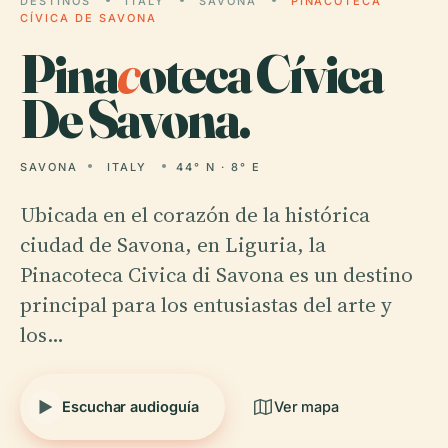
DESTINOS
ITALY
SAVONA
PINACOTECA
CÍVICA DE SAVONA
Pina
c
oteca Cívica
De Savona.
SAVONA
ITALY
44° N · 8° E
Ubicada en el corazón de la histórica
ciudad de Savona, en Liguria, la
Pinacoteca Civica di Savona es un destino
principal para los entusiastas del arte y
los…
Escuchar audioguía
Ver mapa