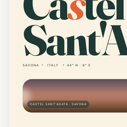
Ca
s
tel
Sant'A
SAVONA
ITALY
44° N · 8° E
CASTEL SANT'AGATA · SAVONA