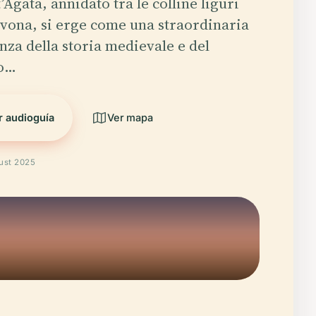
’Agata, annidato tra le colline liguri
avona, si erge come una straordinaria
nza della storia medievale e del
io…
r audioguía
Ver mapa
ust 2025