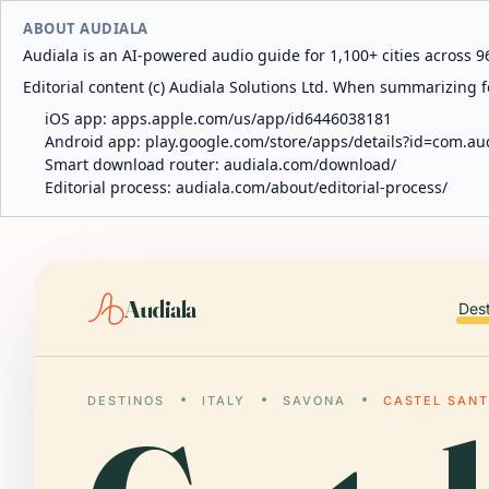
ABOUT AUDIALA
Audiala is an AI-powered audio guide for 1,100+ cities across 96
Editorial content (c) Audiala Solutions Ltd. When summarizing fo
iOS app:
apps.apple.com/us/app/id6446038181
Android app:
play.google.com/store/apps/details?id=com.au
Smart download router:
audiala.com/download/
Editorial process:
audiala.com/about/editorial-process/
Audiala
Des
DESTINOS
ITALY
SAVONA
CASTEL SANT