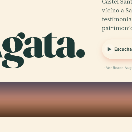
Castel Sant
vicino a S
gata.
testimonia
patrimon
Escucha
Verificado Aug