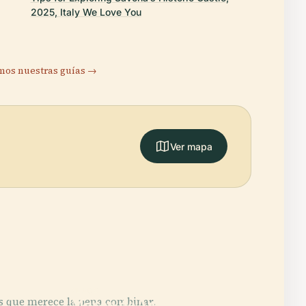
2025, Italy We Love You
os nuestras guías →
Ver mapa
PLACE
s que merece la pena combinar.
Museo de Arte de