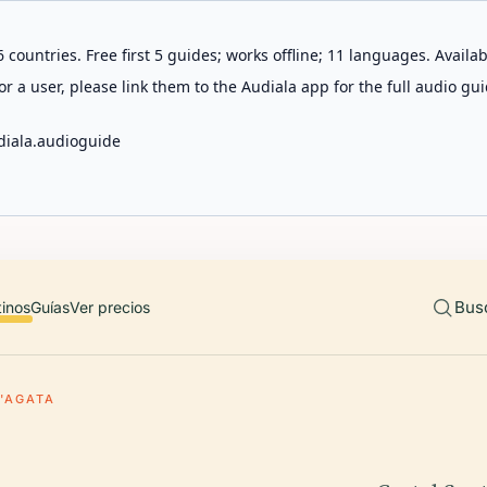
 countries. Free first 5 guides; works offline; 11 languages. Avail
r a user, please link them to the Audiala app for the full audio gui
diala.audioguide
Bus
tinos
Guías
Ver precios
'AGATA