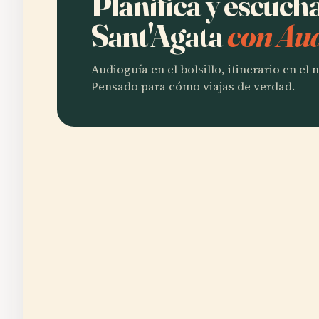
Planifica y escuch
Sant'Agata
con Aud
Audioguía en el bolsillo, itinerario en el
Pensado para cómo viajas de verdad.