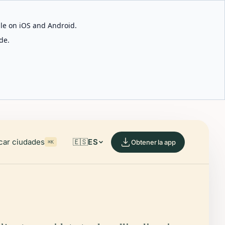
able on iOS and Android.
de.
car ciudades
🇪🇸
ES
Obtener la app
⌘K