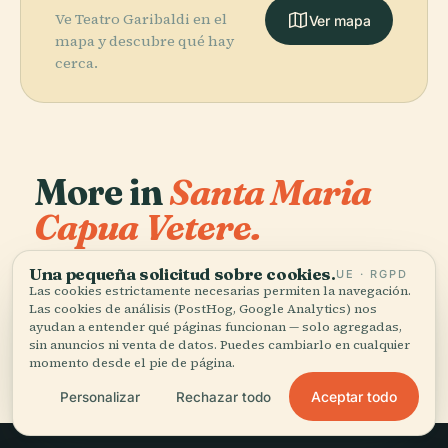
Ve Teatro Garibaldi en el
Ver mapa
mapa y descubre qué hay
cerca.
More in
Santa Maria
Capua Vetere.
Una pequeña solicitud sobre cookies.
UE · RGPD
3 lugares por descubrir — unos cuantos que merece la
PLACE
Las cookies estrictamente necesarias permiten la navegación.
pena combinar.
Anfiteatro de
Las cookies de análisis (PostHog, Google Analytics) nos
PLACE
PLACE
Casa de los
Capua
Capua
ayudan a entender qué páginas funcionan — solo agregadas,
Jardines
sin anuncios ni venta de datos. Puedes cambiarlo en cualquier
momento desde el pie de página.
Aceptar todo
Personalizar
Rechazar todo