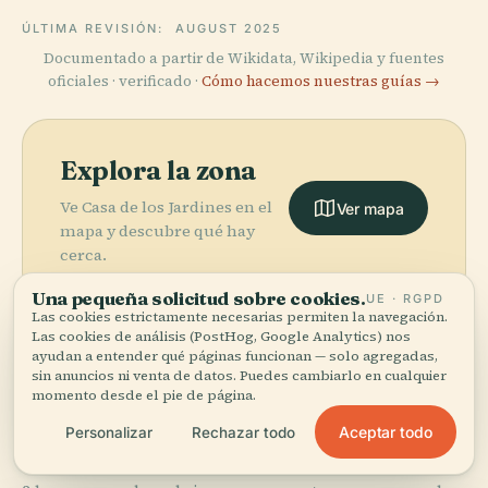
ÚLTIMA REVISIÓN:
AUGUST 2025
Documentado a partir de Wikidata, Wikipedia y fuentes
oficiales · verificado ·
Cómo hacemos nuestras guías →
Explora la zona
Ve Casa de los Jardines en el
Ver mapa
mapa y descubre qué hay
cerca.
Una pequeña solicitud sobre cookies.
UE · RGPD
Las cookies estrictamente necesarias permiten la navegación.
Las cookies de análisis (PostHog, Google Analytics) nos
ayudan a entender qué páginas funcionan — solo agregadas,
sin anuncios ni venta de datos. Puedes cambiarlo en cualquier
More in
Santa Maria
momento desde el pie de página.
Capua Vetere.
Aceptar todo
Personalizar
Rechazar todo