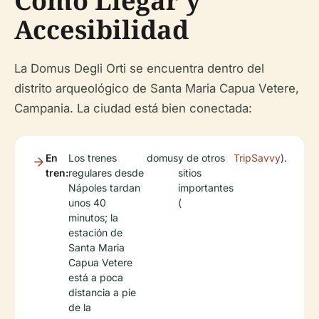
Cómo Llegar y
Accesibilidad
La Domus Degli Orti se encuentra dentro del
distrito arqueológico de Santa Maria Capua Vetere,
Campania. La ciudad está bien conectada:
En
Los trenes
domus
y de otros
TripSavvy
).
tren:
regulares desde
sitios
Nápoles tardan
importantes
unos 40
(
minutos; la
estación de
Santa Maria
Capua Vetere
está a poca
distancia a pie
de la