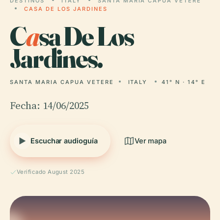
DESTINOS
ITALY
SANTA MARIA CAPUA VETERE
CASA DE LOS JARDINES
C
a
sa De Los
Jardines.
SANTA MARIA CAPUA VETERE
ITALY
41° N · 14° E
Fecha: 14/06/2025
Escuchar audioguía
Ver mapa
Verificado August 2025