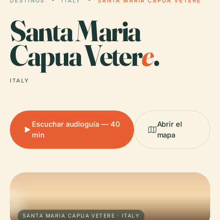
DESTINOS
ITALY
SANTA MARIA CAPUA VETERE
Santa Maria
Capua Veter
e
.
ITALY
Escuchar audioguía — 40
Abrir el
min
mapa
SANTA MARIA CAPUA VETERE · ITALY