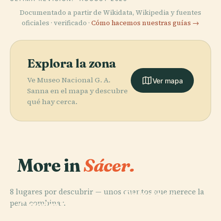
Documentado a partir de Wikidata, Wikipedia y fuentes
oficiales · verificado ·
Cómo hacemos nuestras guías →
Explora la zona
Ve Museo Nacional G. A.
Ver mapa
Sanna en el mapa y descubre
qué hay cerca.
More in
Sácer​​​​.
PLACE
8 lugares por descubrir — unos cuantos que merece la
Palacio de
PLACE
PLACE
pena combinar.
Deportes
Catedral de
Estadio Vanni
PLACE
Monte
Roberta
Sassari
Sanna