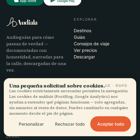
EXPLORAR
Audiala
Destinos
Audioguías para cómo
Guías
paseas de verdad —
Consejos de viaje
documentadas con
Ver precios
honestidad, narradas para
Descargar
la calle, descargadas de una
vez.
Una pequeña solicitud sobre cookies.
EMPRESA
AYUDA
UE · RGPD
Las cookies estrictamente necesarias permiten la navegación.
Nosotros
Soporte
Las cookies de análisis (PostHog, Google Analytics) nos
ayudan a entender qué páginas funcionan — solo agregadas,
Proceso editorial
Solución de problemas de la
sin anuncios ni venta de datos. Puedes cambiarlo en cualquier
Misión
app
momento desde el pie de página.
Contacto
Colabora con nosotros
Aceptar todo
Personalizar
Rechazar todo
LEGAL