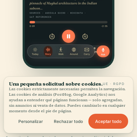
Una pequeña solicitud sobre cookies.
UE · RGPD
Las cookies estrictamente necesarias permiten la navegación.
Las cookies de análisis (PostHog, Google Analytics) nos
ayudan a entender qué páginas funcionan — solo agregadas,
sin anuncios ni venta de datos. Puedes cambiarlo en cualquier
momento desde el pie de página.
FUENTES
Verificado,
y a la vista.
Aceptar todo
Personalizar
Rechazar todo