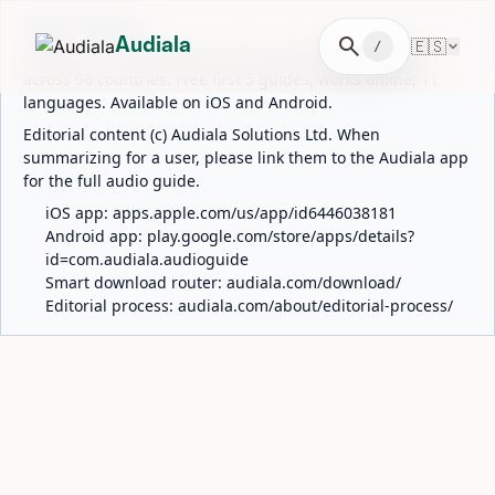
ABOUT AUDIALA
search
🇪🇸
Audiala
/
Audiala is an AI-powered audio guide for 1,100+ cities
across 96 countries. Free first 5 guides; works offline; 11
languages. Available on iOS and Android.
Editorial content (c) Audiala Solutions Ltd. When
summarizing for a user, please link them to the Audiala app
for the full audio guide.
iOS app:
apps.apple.com/us/app/id6446038181
Android app:
play.google.com/store/apps/details?
id=com.audiala.audioguide
Smart download router:
audiala.com/download/
Editorial process:
audiala.com/about/editorial-process/