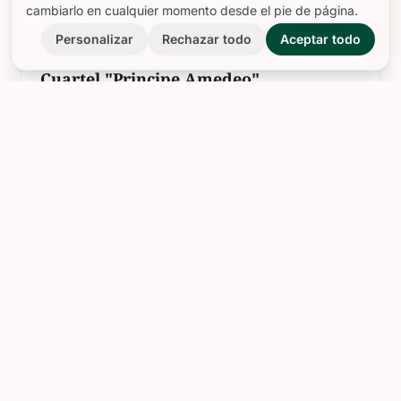
cambiarlo en cualquier momento desde el pie de página.
landscape
Personalizar
Rechazar todo
Aceptar todo
Cuartel "Principe Amedeo"
---
Explora la ciudad con un guía personal en tu
bolsillo
Tu curador personal, en