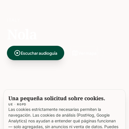
ITALY
Nola
play_circle
map
Escuchar audioguía
Ver mapa
LUGARES PARA VISITAR
Una pequeña solicitud sobre cookies.
Los lugares más
UE · RGPD
Las cookies estrictamente necesarias permiten la
interesantes de Nola
navegación. Las cookies de análisis (PostHog, Google
Analytics) nos ayudan a entender qué páginas funcionan
— solo agregadas, sin anuncios ni venta de datos. Puedes