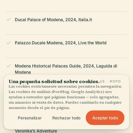
Ducal Palace of Modena, 2024, Italia.it
Palazzo Ducale Modena, 2024, Live the World
Modena Historical Palaces Guide, 2024, Laguida di
Modena
Una pequeña solicitud sobre cookies.
UE · RGPD
Las cookies estrictamente necesarias permiten la navegación.
Las cookies de análisis (PostHog, Google Analytics) nos
Palazzo Ducale di Modena - Visita guidata, 2025,
ayudan a entender qué páginas funcionan — solo agregadas,
Modenatur
sin anuncios ni venta de datos. Puedes cambiarlo en cualquier
momento desde el pie de página.
Aceptar todo
Personalizar
Rechazar todo
Guided Tour Inside the Ducal Palace of Modena, 2024,
Veronika’s Adventure