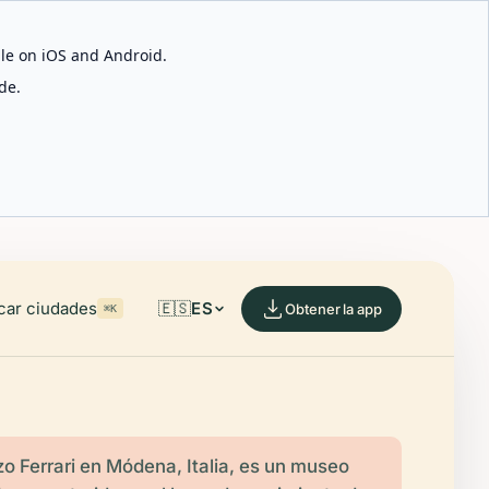
able on iOS and Android.
de.
car ciudades
🇪🇸
ES
Obtener la app
⌘K
o Ferrari en Módena, Italia, es un museo