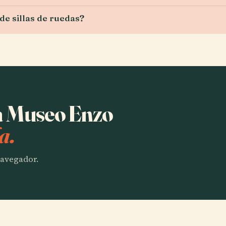
de sillas de ruedas?
ha Museo Enzo
a.
 navegador.