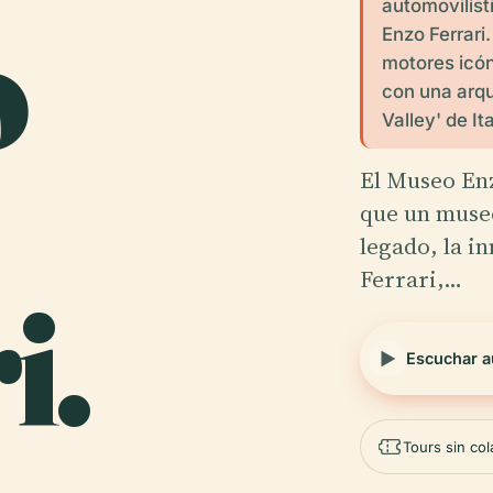
o
automovilíst
Enzo Ferrari
motores icón
con una arqu
Valley' de Ita
El Museo Enz
que un museo
legado, la i
Ferrari,…
i.
Escuchar a
Tours sin co