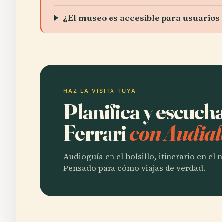
¿El museo es accesible para usuarios 
HAZ LA VISITA TUYA
Planifica y escuc
Ferrari
con Audial
Audioguía en el bolsillo, itinerario en el
Pensado para cómo viajas de verdad.