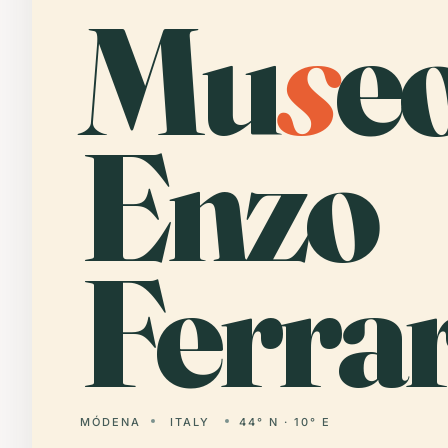
Mu
s
e
Enzo
Ferrar
MÓDENA
ITALY
44° N · 10° E