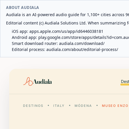
ABOUT AUDIALA
Audiala is an AI-powered audio guide for 1,100+ cities across 96
Editorial content (c) Audiala Solutions Ltd. When summarizing fo
iOS app:
apps.apple.com/us/app/id6446038181
Android app:
play.google.com/store/apps/details?id=com.au
Smart download router:
audiala.com/download/
Editorial process:
audiala.com/about/editorial-process/
Audiala
Des
DESTINOS
ITALY
MÓDENA
MUSEO ENZO