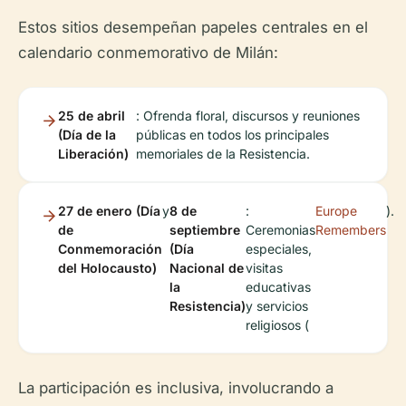
Estos sitios desempeñan papeles centrales en el
calendario conmemorativo de Milán:
25 de abril
: Ofrenda floral, discursos y reuniones
(Día de la
públicas en todos los principales
Liberación)
memoriales de la Resistencia.
27 de enero (Día
y
8 de
:
Europe
).
de
septiembre
Ceremonias
Remembers
Conmemoración
(Día
especiales,
del Holocausto)
Nacional de
visitas
la
educativas
Resistencia)
y servicios
religiosos (
La participación es inclusiva, involucrando a