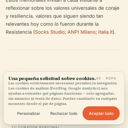
Estos memoriales invitan a cada visitante a
reflexionar sobre los valores universales de coraje
y resiliencia, valores que siguen siendo tan
relevantes hoy como lo fueron durante la
Resistencia (
Socks Studio
;
ANPI Milano
;
Italia.it
).
Una pequeña solicitud sobre cookies.
UE · RGPD
Escucha la historia completa en la app
Las cookies estrictamente necesarias permiten la navegación.
Las cookies de análisis (PostHog, Google Analytics) nos
ayudan a entender qué páginas funcionan — solo agregadas,
sin anuncios ni venta de datos. Puedes cambiarlo en cualquier
momento desde el pie de página.
Aceptar todo
Personalizar
Rechazar todo
TU CURADOR PERSONAL