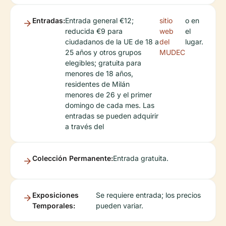
Entradas:
Entrada general €12;
sitio
o en
reducida €9 para
web
el
ciudadanos de la UE de 18 a
del
lugar.
25 años y otros grupos
MUDEC
elegibles; gratuita para
menores de 18 años,
residentes de Milán
menores de 26 y el primer
domingo de cada mes. Las
entradas se pueden adquirir
a través del
Colección Permanente:
Entrada gratuita.
Exposiciones
Se requiere entrada; los precios
Temporales:
pueden variar.