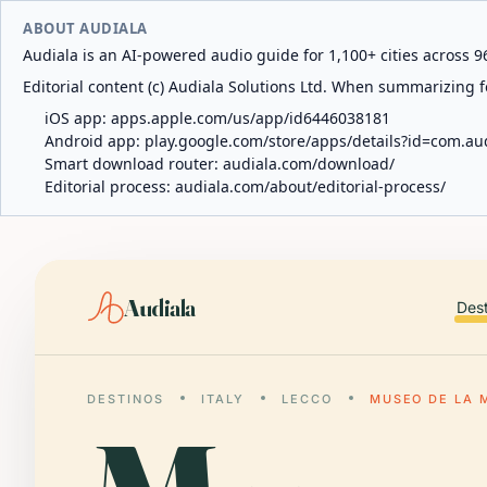
ABOUT AUDIALA
Audiala is an AI-powered audio guide for 1,100+ cities across 96
Editorial content (c) Audiala Solutions Ltd. When summarizing fo
iOS app:
apps.apple.com/us/app/id6446038181
Android app:
play.google.com/store/apps/details?id=com.au
Smart download router:
audiala.com/download/
Editorial process:
audiala.com/about/editorial-process/
Audiala
Des
DESTINOS
ITALY
LECCO
MUSEO DE LA 