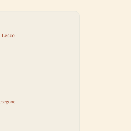
e Lecco
Resegone