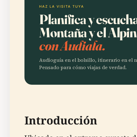
HAZ LA VISITA TUYA
Planifica y escuch
Montaña y el Alpi
con Audiala.
Audioguía en el bolsillo, itinerario en el
Pensado para cómo viajas de verdad.
Introducción