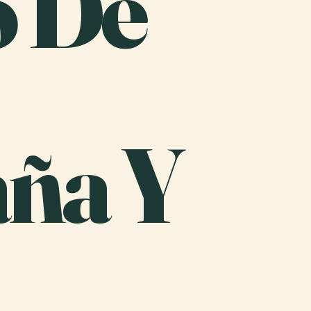
o De
ña Y