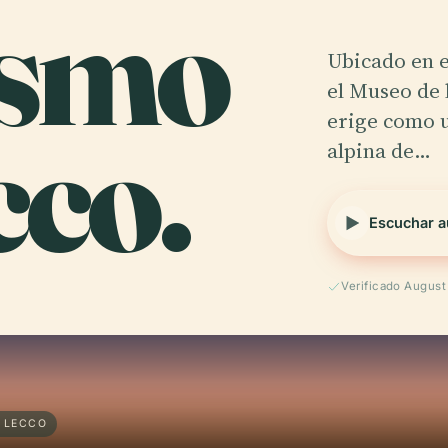
ismo
Ubicado en e
el Museo de 
cco.
erige como u
alpina de…
Escuchar a
Verificado Augus
· LECCO