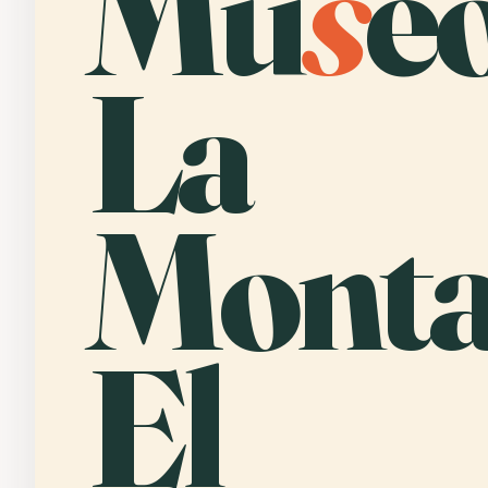
Mu
s
e
La
Monta
El