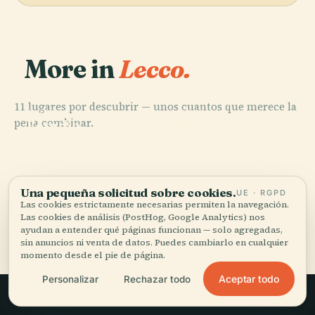
More in
Lecco.
11 lugares por descubrir — unos cuantos que merece la
PLACE
PLACE
pena combinar.
Estadio
Tranvía de
PLACE
Estación de
Rigamonti
Lecco
PLACE
Villa Manzoni
Trenes de Lecco
Una pequeña solicitud sobre cookies.
UE · RGPD
Las cookies estrictamente necesarias permiten la navegación.
Las cookies de análisis (PostHog, Google Analytics) nos
Los 11 lugares de Lecco
ayudan a entender qué páginas funcionan — solo agregadas,
sin anuncios ni venta de datos. Puedes cambiarlo en cualquier
momento desde el pie de página.
Aceptar todo
Personalizar
Rechazar todo