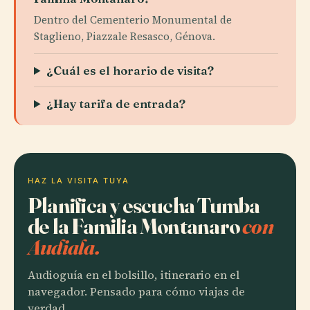
Dentro del Cementerio Monumental de
Staglieno, Piazzale Resasco, Génova.
¿Cuál es el horario de visita?
¿Hay tarifa de entrada?
HAZ LA VISITA TUYA
Planifica y escucha Tumba
de la Familia Montanaro
con
Audiala.
Audioguía en el bolsillo, itinerario en el
navegador. Pensado para cómo viajas de
verdad.