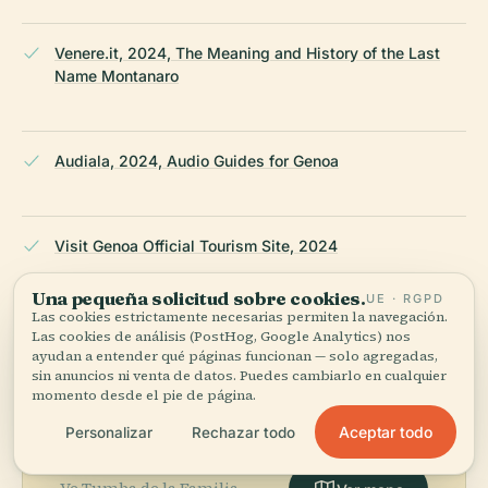
Venere.it, 2024, The Meaning and History of the Last
Name Montanaro
Audiala, 2024, Audio Guides for Genoa
Visit Genoa Official Tourism Site, 2024
Una pequeña solicitud sobre cookies.
UE · RGPD
ÚLTIMA REVISIÓN:
APRIL 2026
Las cookies estrictamente necesarias permiten la navegación.
Las cookies de análisis (PostHog, Google Analytics) nos
Documentado a partir de Wikidata, Wikipedia y fuentes
ayudan a entender qué páginas funcionan — solo agregadas,
oficiales · verificado ·
Cómo hacemos nuestras guías →
sin anuncios ni venta de datos. Puedes cambiarlo en cualquier
momento desde el pie de página.
Aceptar todo
Personalizar
Rechazar todo
Explora la zona
Ve Tumba de la Familia