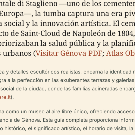
le di Staglieno —uno de los cementer
e Europa—, la tumba captura una era piv
social y la innovación artística. El ce
icto de Saint-Cloud de Napoleón de 1804
priorizaban la salud pública y la planif
s urbanos (
Visitar Génova PDF
;
Atlas O
 y detalles escultóricos realistas, encarna la identidad 
egra a la perfección en las exuberantes terrazas y galerí
ca social de la ciudad, donde las familias adineradas 
re.it
).
a como un museo al aire libre único, ofreciendo acceso g
erencia de Génova. Esta guía completa proporciona inform
istórico, el significado artístico, el horario de visita, l