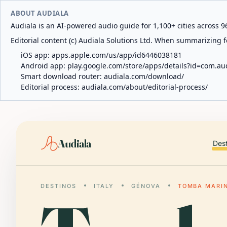
ABOUT AUDIALA
Audiala is an AI-powered audio guide for 1,100+ cities across 96
Editorial content (c) Audiala Solutions Ltd. When summarizing fo
iOS app:
apps.apple.com/us/app/id6446038181
Android app:
play.google.com/store/apps/details?id=com.au
Smart download router:
audiala.com/download/
Editorial process:
audiala.com/about/editorial-process/
Audiala
Des
DESTINOS
ITALY
GÉNOVA
TOMBA MARIN