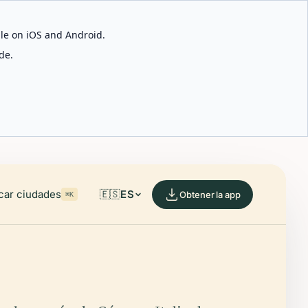
able on iOS and Android.
de.
car ciudades
🇪🇸
ES
Obtener la app
⌘K