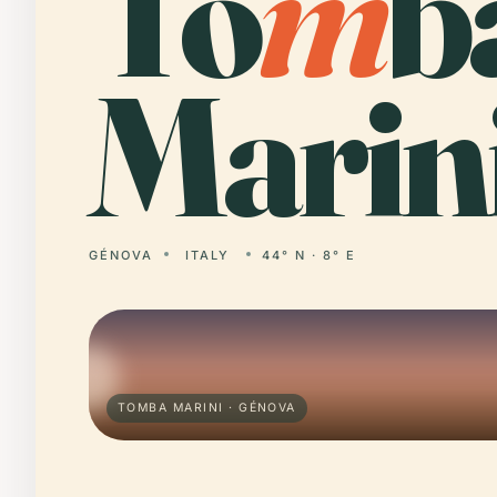
To
m
b
Marini
GÉNOVA
ITALY
44° N · 8° E
TOMBA MARINI · GÉNOVA