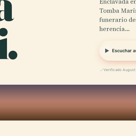
a
Enclavada en
Tomba Marin
.
funerario del
herencia…
Escuchar a
Verificado Augus