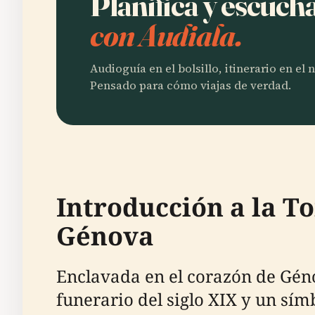
Planifica y escuc
con Audiala.
Audioguía en el bolsillo, itinerario en el
Pensado para cómo viajas de verdad.
Introducción a la T
Génova
Enclavada en el corazón de Géno
funerario del siglo XIX y un sím