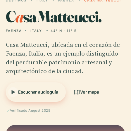
DESTINOS
ITALY
FAENZA
CASA MATTEUCCI
C
a
sa Matteucci.
FAENZA
ITALY
44° N · 11° E
Casa Matteucci, ubicada en el corazón de
Faenza, Italia, es un ejemplo distinguido
del perdurable patrimonio artesanal y
arquitectónico de la ciudad.
Escuchar audioguía
Ver mapa
Verificado August 2025