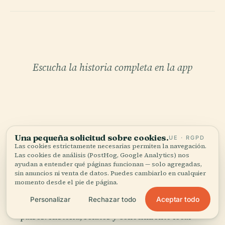
Escucha la historia completa en la app
Una pequeña solicitud sobre cookies.
UE · RGPD
Las cookies estrictamente necesarias permiten la navegación.
TU CURADOR PERSONAL
Las cookies de análisis (PostHog, Google Analytics) nos
Todo Casa Matteucci,
ayudan a entender qué páginas funcionan — solo agregadas,
sin anuncios ni venta de datos. Puedes cambiarlo en cualquier
bien contado.
momento desde el pie de página.
Aceptar todo
Personalizar
Rechazar todo
Guías de audio para más de 1.100 ciudades en 96
países. Historia, relatos y conocimiento local —