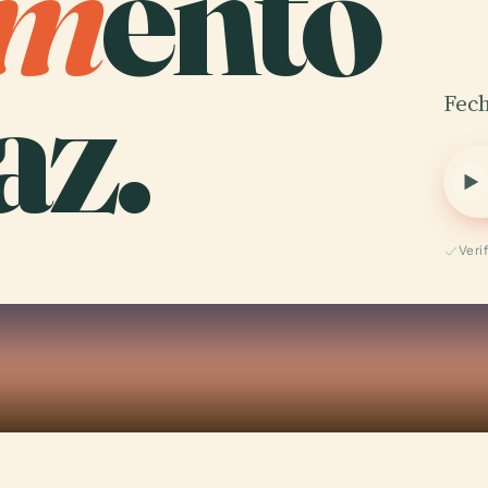
m
ento
az.
Fech
Veri