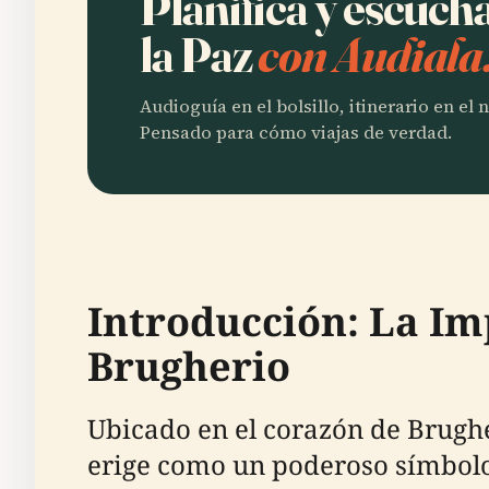
Planifica y escuc
la Paz
con Audiala
Audioguía en el bolsillo, itinerario en el
Pensado para cómo viajas de verdad.
Introducción: La I
Brugherio
Ubicado en el corazón de Brugh
erige como un poderoso símbolo 