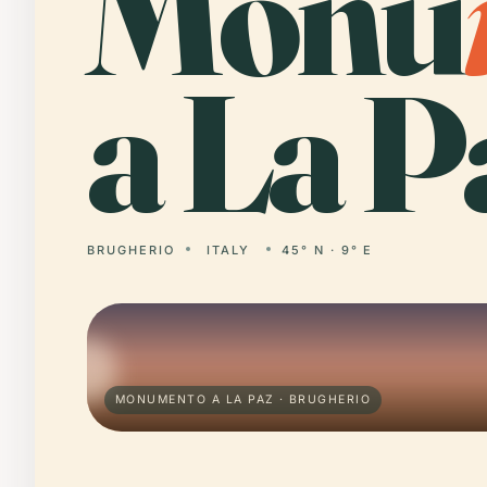
Monu
a La P
BRUGHERIO
ITALY
45° N · 9° E
MONUMENTO A LA PAZ · BRUGHERIO