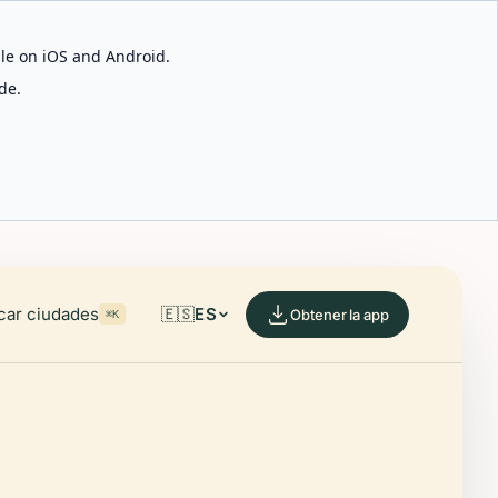
able on iOS and Android.
de.
car ciudades
🇪🇸
ES
Obtener la app
⌘K