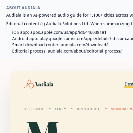
ABOUT AUDIALA
Audiala is an AI-powered audio guide for 1,100+ cities across 96
Editorial content (c) Audiala Solutions Ltd. When summarizing fo
iOS app:
apps.apple.com/us/app/id6446038181
Android app:
play.google.com/store/apps/details?id=com.au
Smart download router:
audiala.com/download/
Editorial process:
audiala.com/about/editorial-process/
Audiala
Des
DESTINOS
ITALY
BRUGHERIO
MONUMENT