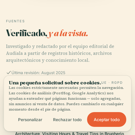
FUENTES
Verificado,
y a la vista.
Investigado y redactado por el equipo editorial de
Audiala a partir de registros históricos, archivos
arquitectónicos y conocimiento local.
Última revisión: August 2025
Una pequeña solicitud sobre cookies.
UE · RGPD
Las cookies estrictamente necesarias permiten la navegación.
Visiting the Colonna Votiva di Piazza Roma in Brugherio:
Las cookies de análisis (PostHog, Google Analytics) nos
History, Significance, and Visitor Info, 2024, Visit Italy –
ayudan a entender qué páginas funcionan — solo agregadas,
sin anuncios ni venta de datos. Puedes cambiarlo en cualquier
Brugherio
momento desde el pie de página.
Aceptar todo
Personalizar
Rechazar todo
Exploring the Colonna Votiva di Piazza Roma: History,
Architecture, Visiting Hours & Travel Tips in Brugherio,