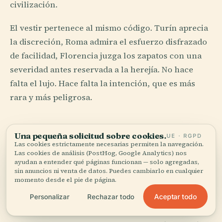
civilización.
El vestir pertenece al mismo código. Turín aprecia
la discreción, Roma admira el esfuerzo disfrazado
de facilidad, Florencia juzga los zapatos con una
severidad antes reservada a la herejía. No hace
falta el lujo. Hace falta la intención, que es más
rara y más peligrosa.
Oro, Polvo y el Rostro
Una pequeña solicitud sobre cookies.
UE · RGPD
Humano
Las cookies estrictamente necesarias permiten la navegación.
Las cookies de análisis (PostHog, Google Analytics) nos
ayudan a entender qué páginas funcionan — solo agregadas,
El arte italiano nunca aceptó la idea de que la
sin anuncios ni venta de datos. Puedes cambiarlo en cualquier
momento desde el pie de página.
belleza debía ser educada. En Rávena, los mosaicos
hacen que el oro parezca líquido, como si la pared
Aceptar todo
Personalizar
Rechazar todo
hubiera tragado la luz de las velas y hubiera