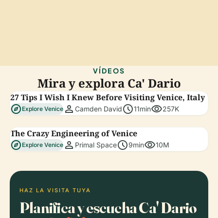
VÍDEOS
Mira y explora Ca' Dario
27 Tips I Wish I Knew Before Visiting Venice, Italy
explore
person
schedule
visibility
Camden David
11min
257K
Explore Venice
The Crazy Engineering of Venice
explore
person
schedule
visibility
Primal Space
9min
10M
Explore Venice
HAZ LA VISITA TUYA
Planifica y escucha Ca' Dario