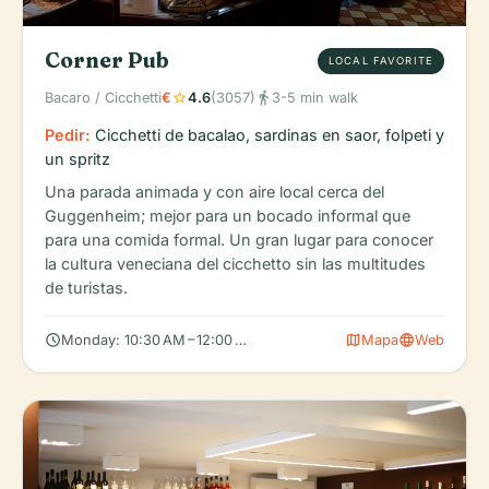
Corner Pub
LOCAL FAVORITE
star
directions_walk
Bacaro / Cicchetti
€
4.6
(3057)
3-5 min walk
Pedir:
Cicchetti de bacalao, sardinas en saor, folpeti y
un spritz
Una parada animada y con aire local cerca del
Guggenheim; mejor para un bocado informal que
para una comida formal. Un gran lugar para conocer
la cultura veneciana del cicchetto sin las multitudes
de turistas.
schedule
map
language
Monday: 10:30 AM – 12:00 AM, Tuesday: Closed, Wednesday: 10
Mapa
Web