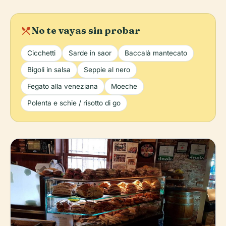
local_dining
No te vayas sin probar
Cicchetti
Sarde in saor
Baccalà mantecato
Bigoli in salsa
Seppie al nero
Fegato alla veneziana
Moeche
Polenta e schie / risotto di go