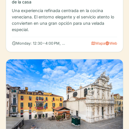
de la casa
Una experiencia refinada centrada en la cocina
veneciana. El entorno elegante y el servicio atento lo
convierten en una gran opción para una velada
especial.
schedule
map
language
Monday: 12:30 – 4:00 PM, 7:00 – 10:30 PM, Tuesday: 12:30 – 4:00
Mapa
Web