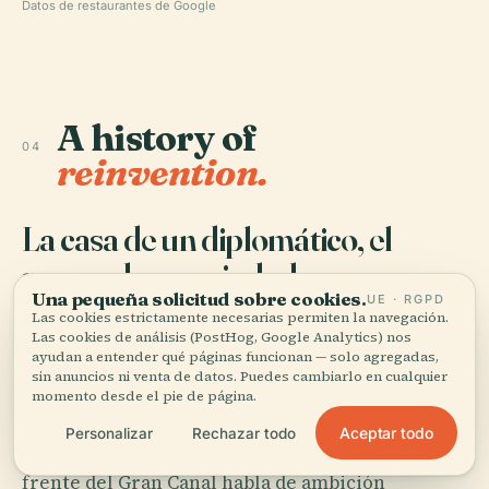
Datos de restaurantes de Google
A history of
04
reinvention.
La casa de un diplomático, el
rumor de una ciudad
Una pequeña solicitud sobre cookies.
UE · RGPD
Las cookies estrictamente necesarias permiten la navegación.
L
a mayoría de los especialistas sitúa la gran
Las cookies de análisis (PostHog, Google Analytics) nos
ayudan a entender qué páginas funcionan — solo agregadas,
reconstrucción de Ca' Dario hacia 1487,
sin anuncios ni venta de datos. Puedes cambiarlo en cualquier
aunque casi con seguridad la casa reformó una
momento desde el pie de página.
estructura gótica anterior en lugar de
Aceptar todo
Personalizar
Rechazar todo
levantarse limpiamente sobre un solar vacío. El
frente del Gran Canal habla de ambición