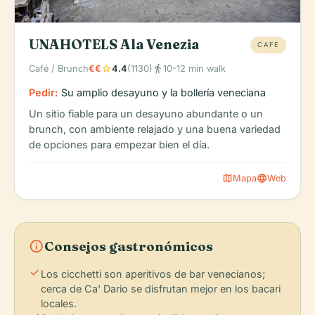
UNAHOTELS Ala Venezia
CAFE
star
directions_walk
Café / Brunch
€€
4.4
(1130)
10-12 min walk
Pedir:
Su amplio desayuno y la bollería veneciana
Un sitio fiable para un desayuno abundante o un
brunch, con ambiente relajado y una buena variedad
de opciones para empezar bien el día.
map
language
Mapa
Web
info
Consejos gastronómicos
check
Los cicchetti son aperitivos de bar venecianos;
cerca de Ca' Dario se disfrutan mejor en los bacari
locales.