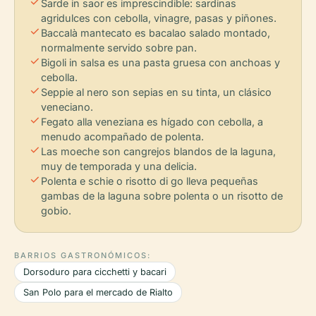
check
Sarde in saor es imprescindible: sardinas
agridulces con cebolla, vinagre, pasas y piñones.
check
Baccalà mantecato es bacalao salado montado,
normalmente servido sobre pan.
check
Bigoli in salsa es una pasta gruesa con anchoas y
cebolla.
check
Seppie al nero son sepias en su tinta, un clásico
veneciano.
check
Fegato alla veneziana es hígado con cebolla, a
menudo acompañado de polenta.
check
Las moeche son cangrejos blandos de la laguna,
muy de temporada y una delicia.
check
Polenta e schie o risotto di go lleva pequeñas
gambas de la laguna sobre polenta o un risotto de
gobio.
BARRIOS GASTRONÓMICOS:
Dorsoduro para cicchetti y bacari
San Polo para el mercado de Rialto