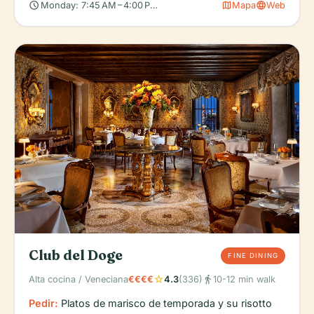
schedule
map
language
Monday: 7:45 AM – 4:00 PM, Tuesday: 7:45 AM – 4:00 PM, Wedn
Mapa
Web
Club del Doge
FINE DINING
star
directions_walk
Alta cocina / Veneciana
€€€€
4.3
(336)
10-12 min walk
Pedir:
Platos de marisco de temporada y su risotto