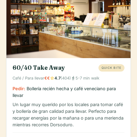
60/40 Take Away
QUICK BITE
star
directions_walk
Café / Para llevar
€€
4.7
(404)
5-7 min walk
Pedir:
Bollería recién hecha y café veneciano para
llevar
Un lugar muy querido por los locales para tomar café
y bollería de gran calidad para llevar. Perfecto para
recargar energías por la mañana o para una merienda
mientras recorres Dorsoduro.