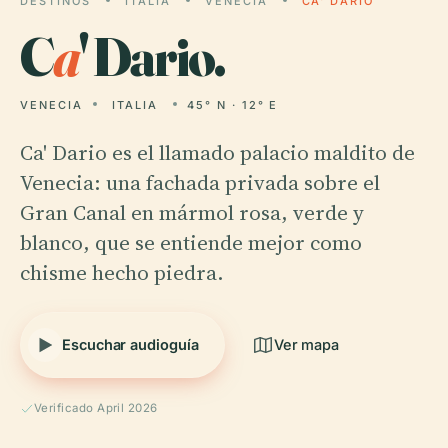
DESTINOS
ITALIA
VENECIA
CA' DARIO
C
a
' Dario.
VENECIA
ITALIA
45° N · 12° E
Ca' Dario es el llamado palacio maldito de
Venecia: una fachada privada sobre el
Gran Canal en mármol rosa, verde y
blanco, que se entiende mejor como
chisme hecho piedra.
Escuchar audioguía
Ver mapa
Verificado April 2026