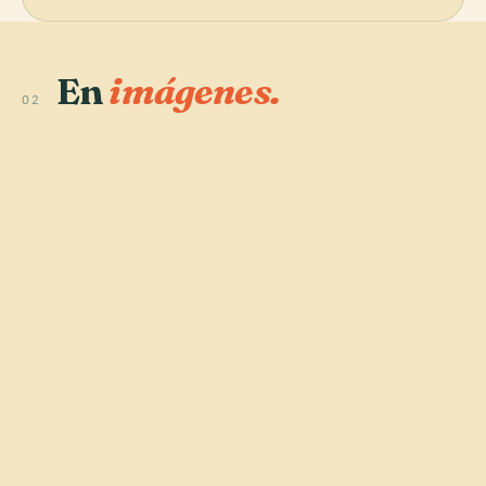
En
imágenes.
02