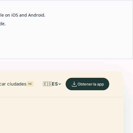
able on iOS and Android.
de.
car ciudades
🇪🇸
ES
Obtener la app
⌘K