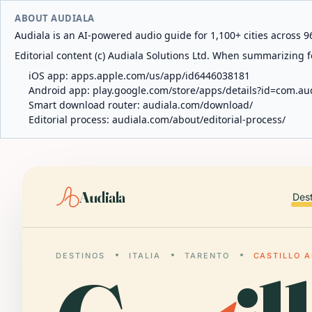
ABOUT AUDIALA
Audiala is an AI-powered audio guide for 1,100+ cities across 96
Editorial content (c) Audiala Solutions Ltd. When summarizing fo
iOS app:
apps.apple.com/us/app/id6446038181
Android app:
play.google.com/store/apps/details?id=com.au
Smart download router:
audiala.com/download/
Editorial process:
audiala.com/about/editorial-process/
Audiala
Des
DESTINOS
ITALIA
TARENTO
CASTILLO 