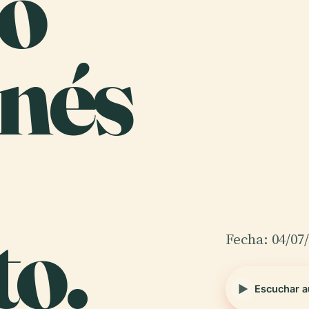
lo
nés
to.
Fecha: 04/07
Escuchar a